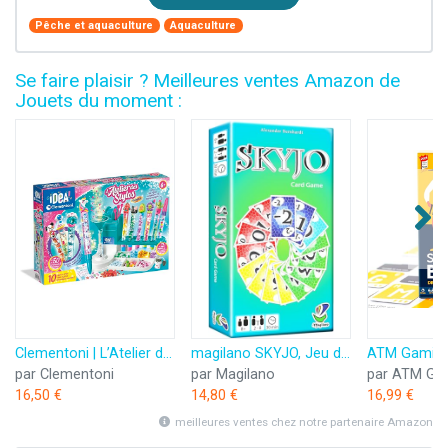
Pêche et aquaculture
Aquaculture
Se faire plaisir ? Meilleures ventes Amazon de
Jouets du moment :
Clementoni | L’Atelier des Stylos pour Enfants 6 Ans+ | Kit Créatif DIY avec 10 Stylos à Personnaliser | Plus de 50 Accessoires : Paillettes, Perles, Figurines | Activité Manuelle et Cadeau Créatif
magilano SKYJO, Jeu de Cartes Amusant pour Les Jeunes et Les Moins Jeunes, des soirées de Jeu Amusantes dans Le Cercle d'amis et de Famille.
par Clementoni
par Magilano
par ATM Ga
16,50 €
14,80 €
16,99 €
meilleures ventes chez notre partenaire Amazon