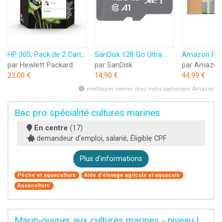
HP 305, Pack de 2 Cartouches d’Encre Originales, 6ZD17AE, Noir, Cyan, Jaune, Magenta
SanDisk 128 Go Ultra microSDXC, Carte micro sd + adaptateur SD (Pour Smartphone et Tablette, Video Full HDD, jusqu'à 140 Mo/s, UHS-I, La performance A1, Class 10, U1)
par Hewlett Packard
par SanDisk
par Amazon
23,00 €
14,90 €
44,99 €
meilleures ventes chez notre partenaire Amazon
Bac pro spécialité cultures marines
En centre
(17)
demandeur d’emploi, salarié, Éligible CPF
Plus d'informations
Pêche et aquaculture
Aide d'élevage agricole et aquacole
Aquaculture
Marin-ouvrier aux cultures marines - niveau I