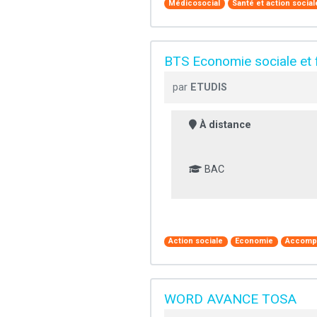
Médicosocial
Santé et action social
BTS Economie sociale et 
par
ETUDIS
À distance
BAC
Action sociale
Economie
Accompa
WORD AVANCE TOSA