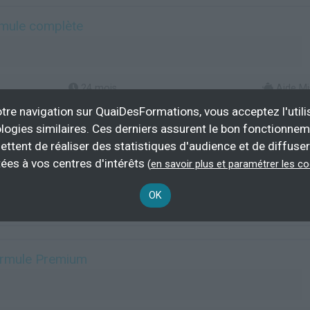
mule complète
24 mois
Aide Mi
apprentis,
tre navigation sur QuaiDesFormations, vous acceptez l'utili
Contrat de
logies similaires. Ces derniers assurent le bon fonctionne
Apprentissage, Formation continue,
ettent de réaliser des statistiques d'audience et de diffuser
Formation initiale
ées à vos centres d'intérêts
(
en savoir plus et paramétrer les c
Plus d'informations
OK
ale sans hébergement
Activités pour la santé humaine
rmule Premium