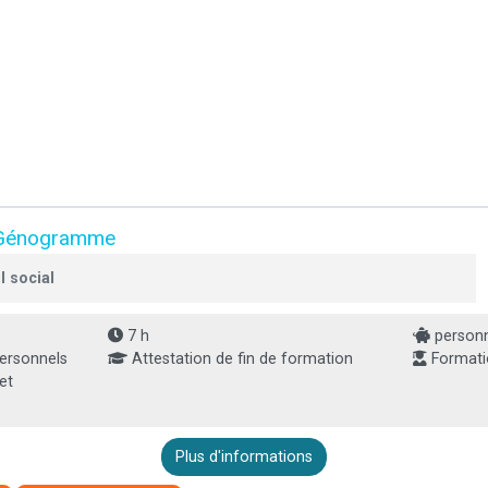
 du Génogramme
l social
7 h
personne
Personnels
Attestation de fin de formation
Formati
et
Plus d'informations