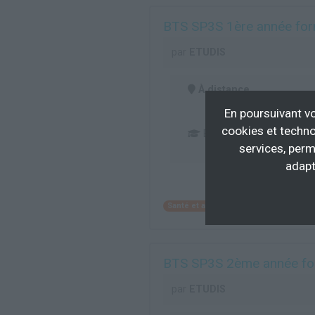
BTS SP3S 1ère année for
par
ETUDIS
À distance
En poursuivant vo
cookies et techno
BAC
services, perm
adapt
Santé et action sociale
Action soci
BTS SP3S 2ème année fo
par
ETUDIS