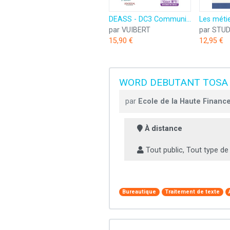
DEASS - DC3 Communication professionnelle en travail social: Diplôme d'État Assistant de service social - Nouveau diplôme
par VUIBERT
par STU
15,90 €
12,95 €
WORD DEBUTANT TOSA
par
Ecole de la Haute Financ
À distance
Tout public, Tout type de
Bureautique
Traitement de texte