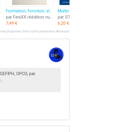
ique: Poète, assistante sociale et mystique
Formation, fonction, statut des assistants de service social
Multiconcours entrée secteur social: Assistant de service social, conseiller en économie sociale et familiale
par FeniXX réédition numérique (ESF éditeur)
par STUDYRAMA
7,49 €
6,20 €
ivres proposés chez notre partenaire Amazon
GEFIPH, OPCO, par
...