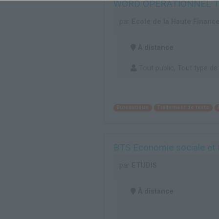
WORD OPERATIONNEL 
par
Ecole de la Haute Financ
À distance
Tout public, Tout type de
Bureautique
Traitement de texte
BTS Economie sociale et 
par
ETUDIS
À distance