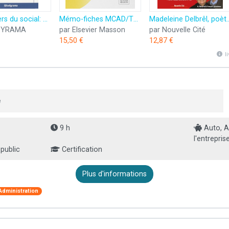
Les métiers du social: Assistante sociale, auxiliaire de vie, éducateur
Mémo-fiches MCAD/TPADVF: Aide à domicile - Assistant de vie aux familles
Madeleine Delbrêl, poète, assistante sociale et myst
DYRAMA
par Elsevier Masson
par Nouvelle Cité
15,50 €
12,87 €
l
e
9 h
Auto, A
l'entreprise
 public
Certification
Plus d'informations
Administration