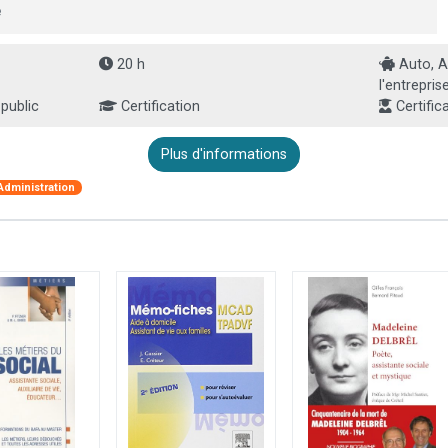
e
20 h
Auto, A
l'entreprise
 public
Certification
Certific
Plus d'informations
Administration