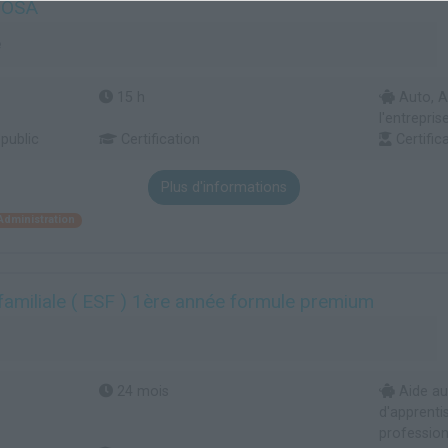
TOSA
e
15 h
Auto, A
l'entreprise
 public
Certification
Certific
Plus d'informations
Administration
familiale ( ESF ) 1ère année formule premium
24 mois
Aide au
d'apprenti
profession