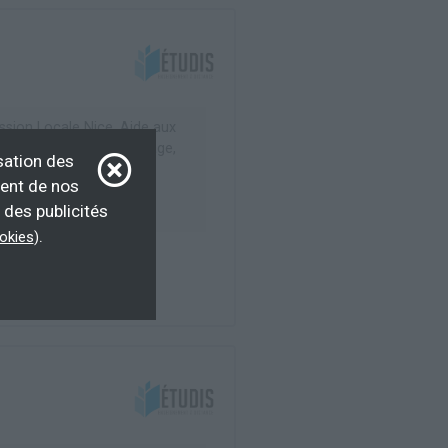
ssion Locale Nice, Aide aux
 Contrat de d'apprentissage,
sation des
 professionnalisation...
ment de nos
 des publicités
.
ookies
)