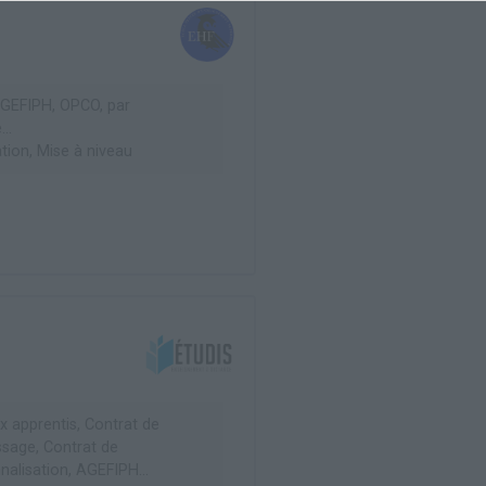
GEFIPH, OPCO, par
...
ation, Mise à niveau
x apprentis, Contrat de
ssage, Contrat de
nalisation, AGEFIPH...