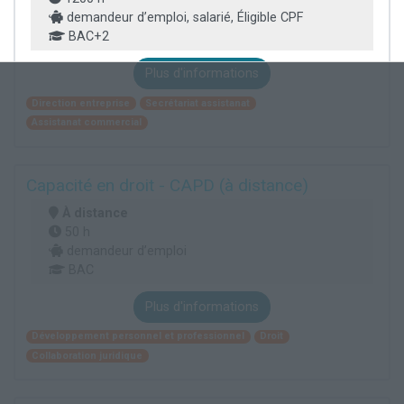
demandeur d’emploi, salarié, Éligible CPF
BAC+2
Plus d'informations
Direction entreprise
Secrétariat assistanat
Assistanat commercial
Capacité en droit - CAPD (à distance)
À distance
50 h
demandeur d’emploi
BAC
Plus d'informations
Développement personnel et professionnel
Droit
Collaboration juridique