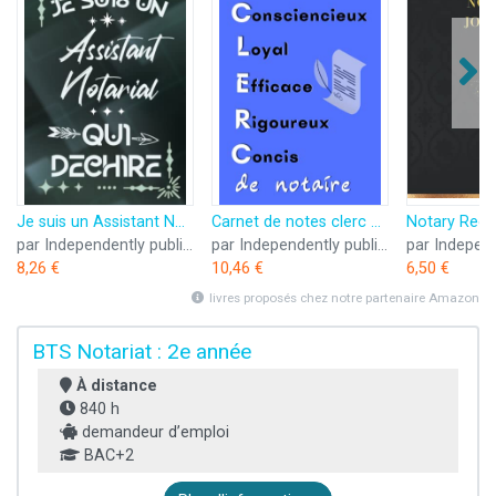
Je suis un Assistant Notarial qui déchire: Carnet de notes ligné pour homme secrétaire notaire Idée Cadeau personnalisé original vert joli rigolo ... nouveau ami proche fête ou encouragement
Carnet de notes clerc de notaire: Cahier pour assistant notarial - Cadeau collaborateur de notaire pour remercier - Carnet clerc pour noter souvenirs et activités
par Independently published
par Independently published
8,26 €
10,46 €
6,50 €
livres proposés chez notre partenaire Amazon
BTS Notariat : 2e année
À distance
840 h
demandeur d’emploi
BAC+2