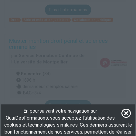
Plus d'informations
Droit
Aide et médiation judiciaire
Collaboration juridique
Master mention droit pénal et sciences
criminelles
par
Service Formation Continue de
l'Université de Montpellier
En centre
(34)
1696 h
demandeur d’emploi, salarié
BAC+3/4
Plus d'informations
En poursuivant votre navigation sur
Droit
Sciences humaines
Collaboration juridique
QuaiDesFormations, vous acceptez l'utilisation des
cookies et technologies similaires. Ces derniers assurent le
bon fonctionnement de nos services, permettent de réaliser