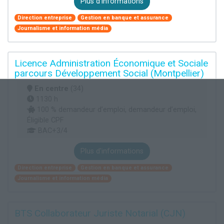
Plus d'informations
Direction entreprise
Gestion en banque et assurance
Journalisme et information média
Licence Administration Économique et Sociale
parcours Développement Social (Montpellier)
En centre
(34)
1130 h
100 % demandeur d’emploi, demandeur d’emploi,
Éligible CPF
BAC+3/4
Plus d'informations
Direction entreprise
Gestion en banque et assurance
Journalisme et information média
BTS Collaborateur Juriste Notarial (CJN)