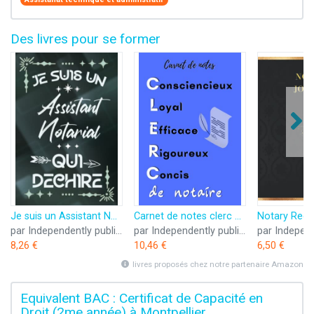
Des livres pour se former
Je suis un Assistant Notarial qui déchire: Carnet de notes ligné pour homme secrétaire notaire Idée Cadeau personnalisé original vert joli rigolo ... nouveau ami proche fête ou encouragement
Carnet de notes clerc de notaire: Cahier pour assistant notarial - Cadeau collaborateur de notaire pour remercier - Carnet clerc pour noter souvenirs et activités
par Independently published
par Independently published
8,26 €
10,46 €
6,50 €
livres proposés chez notre partenaire Amazon
Equivalent BAC : Certificat de Capacité en
Droit (2me année) à Montpellier