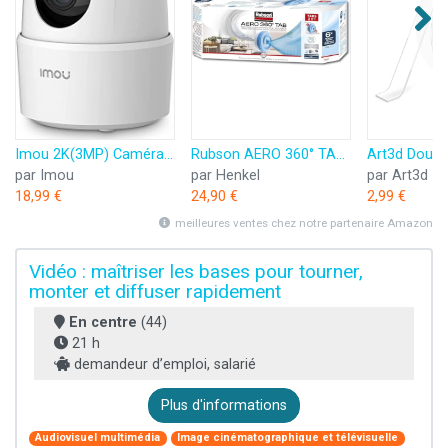
Imou 2K(3MP) Caméra Surveillance WiFi Intérieure Caméra 360° Connectée Smartphone avec Détection Humaine AI Suivi Intelligent Sirène Audio Bidirectionnel Compatible Alexa pour Bébé/Animaux
Rubson AERO 360° TAB, recharges en tabs neutres pour absorbeur d'humidité, ultra absorbantes et anti odeurs recharges pour déshumidificateurs AERO 360°, 6 x 450 g
par Imou
par Henkel
par Art3d
18,99 €
24,90 €
2,99 €
meilleures ventes chez notre partenaire Amazon
Vidéo : maîtriser les bases pour tourner,
monter et diffuser rapidement
En centre
(44)
21 h
demandeur d’emploi, salarié
Plus d'informations
Audiovisuel multimédia
Image cinématographique et télévisuelle