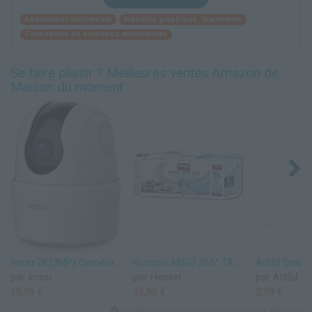
Audiovisuel multimédia
Industrie graphique, imprimerie
Conception de contenus multimédias
Se faire plaisir ? Meilleures ventes Amazon de
Maison du moment :
Imou 2K(3MP) Caméra Surveillance WiFi Intérieure Caméra 360° Connectée Smartphone avec Détection Humaine AI Suivi Intelligent Sirène Audio Bidirectionnel Compatible Alexa pour Bébé/Animaux
Rubson AERO 360° TAB, recharges en tabs neutres pour absorbeur d'humidité, ultra absorbantes et anti odeurs recharges pour déshumidificateurs AERO 360°, 6 x 450 g
par Imou
par Henkel
par Art3d
18,99 €
24,90 €
2,99 €
meilleures ventes chez notre partenaire Amazon