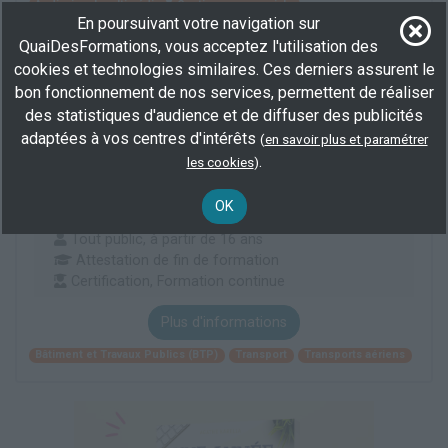
Audiovisuel multimédia
Gestion commerciale
En poursuivant votre navigation sur
Animation de site multimédia
QuaiDesFormations, vous acceptez l'utilisation des
cookies et technologies similaires. Ces derniers assurent le
bon fonctionnement de nos services, permettent de réaliser
Parcours télépilote de drone certifié
des statistiques d'audience et de diffuser des publicités
par
AERO TRAINING ACADEMY
adaptées à vos centres d'intérêts
(
en savoir plus et paramétrer
.
les cookies
)
En centre
(44, 56, 78) ,
En entreprise
98 h
OK
AGEFIPH, OPCO, Région, collectivité...
Tout public, à partir de 16 ans
Attestation de fin de formation
Certification, Formation continue
Plus d'informations
Bâtiment et Travaux Publics (BTP)
Transport
Transports aériens