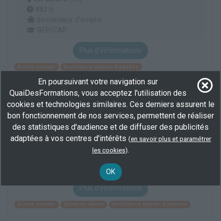
882 h
demandeur d’emploi
BEP/CAP
Plus d'informations
Action sociale
Assistance auprès d'adultes
Assistance auprès d'enfants
En poursuivant votre navigation sur
QuaiDesFormations, vous acceptez l'utilisation des
cookies et technologies similaires. Ces derniers assurent le
Titre professionnel assistant(e) de vie aux
bon fonctionnement de nos services, permettent de réaliser
familles
des statistiques d'audience et de diffuser des publicités
En centre
(34)
adaptées à vos centres d'intérêts
(
en savoir plus et paramétrer
940 h
.
les cookies
)
demandeur d’emploi
BEP/CAP
OK
Plus d'informations
Action sociale
Services divers
Assistance auprès d'adultes