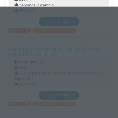
demandeur d’emploi
BEP/CAP
Plus d'informations
Action sociale
Assistance auprès d'enfants
Assistant(e) maternel(le) / garde d'enfants
(19Q04763133_5_02)
En centre
(34)
624 h
100 % demandeur d’emploi, demandeur d’emploi,
Éligible CPF
BEP/CAP
Plus d'informations
Action sociale
Assistance auprès d'enfants