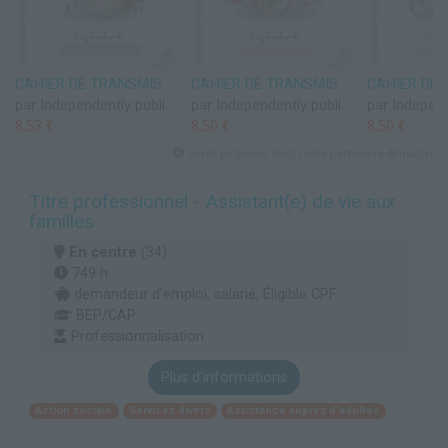
CAHIER DE TRANSMISSIONS ULTRA-COMPLET POUR ASSISTANTE-MATERNELLE AGRÉÉE: 150 Fiches de liaison, recueil des habitudes de vie de l'enfant accueilli, autorisations à compléter, relevés d'heures
CAHIER DE TRANSMISSIONS ULTRA-COMPLET POUR ASSISTANTE-MATERNELLE AGRÉÉE: 150 Fiches de liaison, recueil des habitudes de vie de l'enfant accueilli, autorisations à compléter, relevés d'heures
par Independently published
par Independently published
8,53 €
8,50 €
8,50 €
livres proposés chez notre partenaire Amazon
Titre professionnel - Assistant(e) de vie aux
familles
En centre
(34)
749 h
demandeur d’emploi, salarié, Éligible CPF
BEP/CAP
Professionnalisation
Plus d'informations
Action sociale
Services divers
Assistance auprès d'adultes