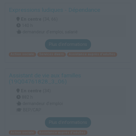
Expressions ludiques - Dépendance
En centre
(34, 66)
140 h
demandeur d’emploi, salarié
Plus d'informations
Action sociale
Services divers
Assistance auprès d'adultes
Assistant de vie aux familles
(19Q04761828_3_06)
En centre
(34)
882 h
demandeur d’emploi
BEP/CAP
Plus d'informations
Action sociale
Assistance auprès d'adultes