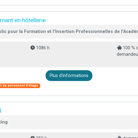
nant en hôtellerie
ic pour la Formation et l'Insertion Professionnelles de l'Acadé
1086 h
100 % d
demandeur 
Plus d'informations
 du personnel d'étage
l
ting