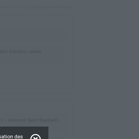
lleures ventes chez notre partenaire Amazon
ur d’emploi, salarié
s - Antenne Saint Raphaël -
sation des