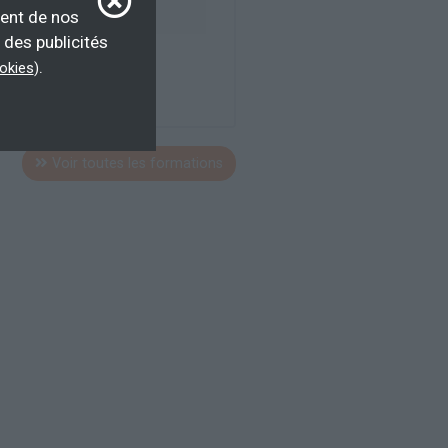
ur d’emploi, salarié
ment de nos
 des publicités
.
ookies
)
Voir toutes les formations