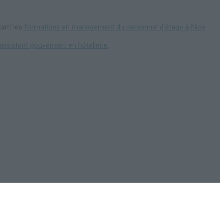
tant les
formations en management du personnel d'étage à Nice
.
assistant gouvernant en hôtellerie
.