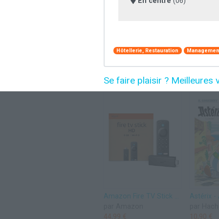
En centre
(06)
Hôtellerie, Restauration
Management
Se faire plaisir ? Meilleur
Amazon Fire TV Stick HD (Nouvelle génération) | TV gratuite et en direct, télécommande vocale Alexa, contrôle de la maison connectée, streaming HD
par Amazon
par Hach
44,99 €
10,90 €