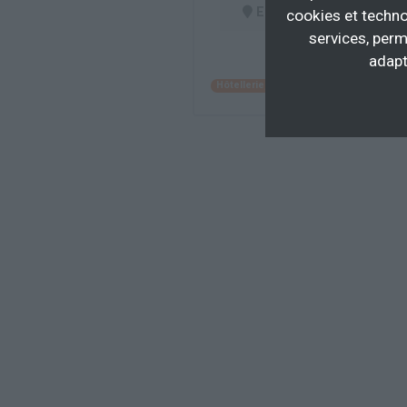
En centre
(06)
cookies et techno
services, perm
adapt
Hôtellerie, Restauration
Personnel d