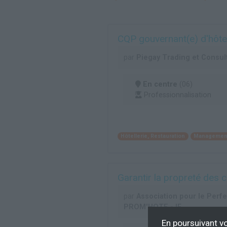
CQP gouvernant(e) d'hôtel
par
Piegay Trading et Consul
En centre
(06)
Professionnalisation
Hôtellerie, Restauration
Management
Garantir la propreté des
par
Association pour le Perf
PROM'HOTE - IF
En poursuivant vo