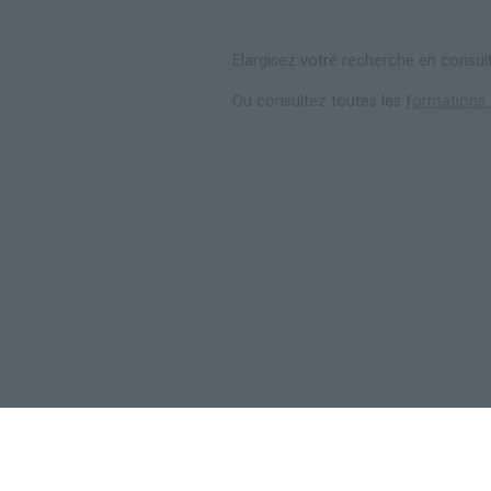
Elargisez votre recherche en consul
Ou consultez toutes les
formations 