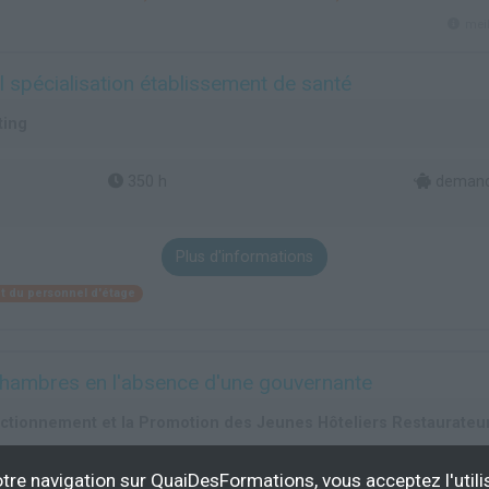
mei
 spécialisation établissement de santé
ting
350 h
demande
Plus d'informations
 du personnel d'étage
 chambres en l'absence d'une gouvernante
ectionnement et la Promotion des Jeunes Hôteliers Restaurateur
tre navigation sur QuaiDesFormations, vous acceptez l'utili