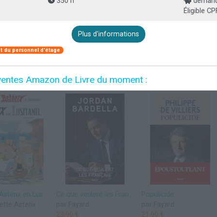
350 h
demande
Éligible CP
Plus d'informations
 du personnel d'étage
es ventes Amazon de Livre du moment :
Astérix - Astérix en Lusitanie - n°41
Ce que veulent les Français
Populicide
ette Asterix
par Fayard
par Fayard
23,90 €
21,90 €