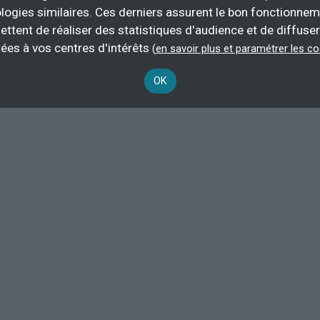
14 h
demande
logies similaires. Ces derniers assurent le bon fonctionne
ettent de réaliser des statistiques d'audience et de diffuser
Plus d'informations
ées à vos centres d'intérêts
(
en savoir plus et paramétrer les c
'étage
Personnel polyvalent d'hôtellerie
OK