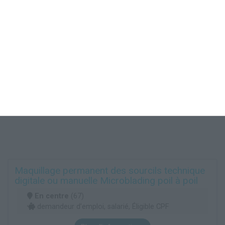
Maquillage permanent des sourcils technique
digitale ou manuelle Microblading poil à poil
En centre
(67)
demandeur d’emploi, salarié, Éligible CPF