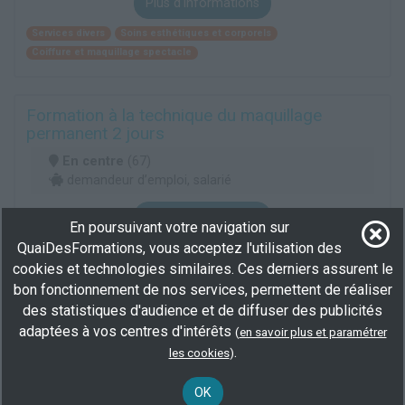
Plus d'informations
Services divers
Soins esthétiques et corporels
Coiffure et maquillage spectacle
Formation à la technique du maquillage
permanent 2 jours
En centre
(67)
demandeur d’emploi, salarié
Plus d'informations
En poursuivant votre navigation sur
QuaiDesFormations, vous acceptez l'utilisation des
Services divers
Soins esthétiques et corporels
cookies et technologies similaires. Ces derniers assurent le
Coiffure et maquillage spectacle
bon fonctionnement de nos services, permettent de réaliser
des statistiques d'audience et de diffuser des publicités
adaptées à vos centres d'intérêts
(
en savoir plus et paramétrer
.
les cookies
)
OK