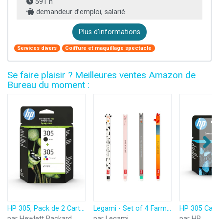
591 h
demandeur d’emploi, salarié
Plus d'informations
Services divers
Coiffure et maquillage spectacle
Se faire plaisir ? Meilleures ventes Amazon de
Bureau du moment :
HP 305, Pack de 2 Cartouches d’Encre Originales, 6ZD17AE, Noir, Cyan, Jaune, Magenta
Legami - Set of 4 Farm Sweet Farm Erasable Gel Pens, Stylos à encre thermosensible effaçable, noir, rose, vert, rouge, efface sans consommer de feuille, pointe 0,7 mm
par Hewlett Packard
par Legami
par HP