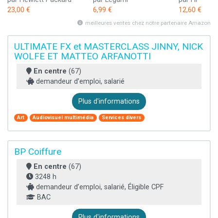
23,00 €
6,99 €
12,60 €
meilleures ventes chez notre partenaire Amazon
ULTIMATE FX et MASTERCLASS JINNY, NICK
WOLFE ET MATTEO ARFANOTTI
En centre
(67)
demandeur d’emploi, salarié
Plus d'informations
Art
Audiovisuel multimédia
Services divers
BP Coiffure
En centre
(67)
3248 h
demandeur d’emploi, salarié, Éligible CPF
BAC
Plus d'informations