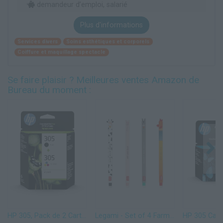
demandeur d’emploi, salarié
Plus d'informations
Services divers
Soins esthétiques et corporels
Coiffure et maquillage spectacle
Se faire plaisir ? Meilleures ventes Amazon de
Bureau du moment :
HP 305, Pack de 2 Cartouches d’Encre Originales, 6ZD17AE, Noir, Cyan, Jaune, Magenta
Legami - Set of 4 Farm Sweet Farm Erasable Gel Pens, Stylos à encre thermosensible effaçable, noir, rose, vert, rouge, efface sans consommer de feuille, pointe 0,7 mm