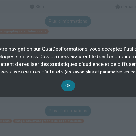
35 h
demande
Plus d'informations
atographique et télévisuelle
tre navigation sur QuaiDesFormations, vous acceptez l'utili
se de vues
logies similaires. Ces derniers assurent le bon fonctionne
ettent de réaliser des statistiques d'audience et de diffuser
ées à vos centres d'intérêts
(
en savoir plus et paramétrer les c
2700 h
demande
OK
Éligible CP
Plus d'informations
cinéma
Image cinématographique et télévisuelle