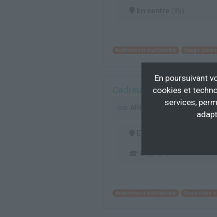
En centre
(35)
Audiovisuel multimédia
Image ciném
En poursuivant vo
Cadreur opérateur de pri
cookies et techno
services, perm
par
ARFIS
adapt
En centre
(69)
BAC+3/4
Audiovisuel multimédia
Projection 