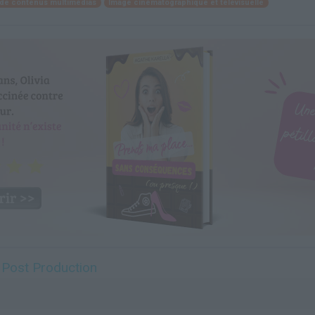
de contenus multimédias
Image cinématographique et télévisuelle
 Post Production