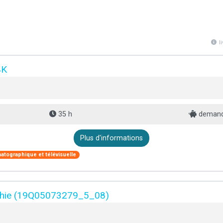
l
4K
35 h
demande
Plus d'informations
atographique et télévisuelle
aphie (19Q05073279_5_08)