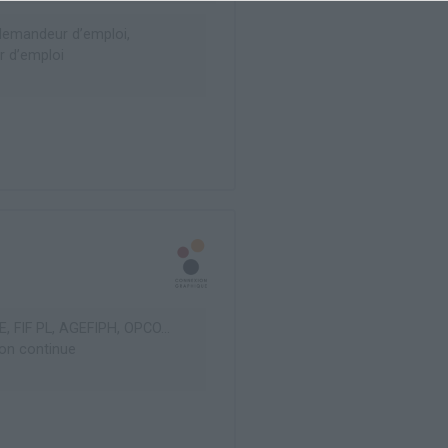
emandeur d’emploi,
 d’emploi
, FIF PL, AGEFIPH, OPCO...
on continue