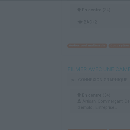
En centre
(34)
BAC+2
Audiovisuel multimédia
Conception 
FILMER AVEC UNE CAME
par
CONNEXION GRAPHIQUE
En centre
(34)
Artisan, Commerçant, D
d’emploi, Entreprise...