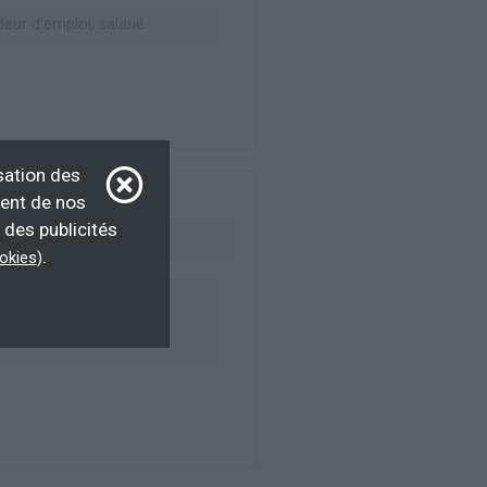
ur d’emploi, salarié
sation des
ment de nos
 des publicités
.
ookies
)
ur d’emploi, salarié,
F