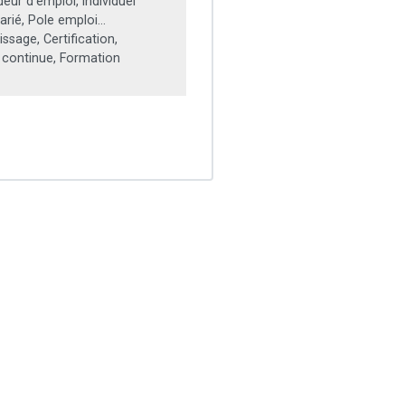
ur d’emploi, individuel
arié, Pole emploi...
ssage, Certification,
 continue, Formation