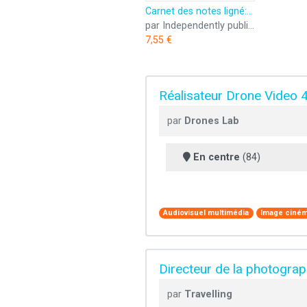
Carnet des notes ligné: Je suis cadreur et assistant-opérateur et toi quel est ton super pouvoir?
par Independently published
7,55 €
Réalisateur Drone Video 
par
Drones Lab
En centre
(84)
Audiovisuel multimédia
Image ciném
Directeur de la photogr
par
Travelling