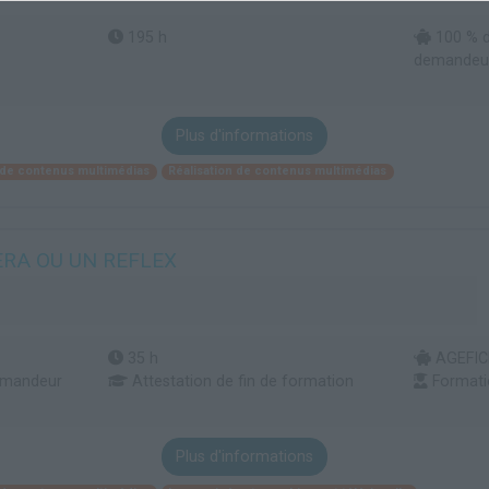
195 h
100 % d
demandeur
Plus d'informations
de contenus multimédias
Réalisation de contenus multimédias
RA OU UN REFLEX
35 h
AGEFICE
emandeur
Attestation de fin de formation
Formati
Plus d'informations