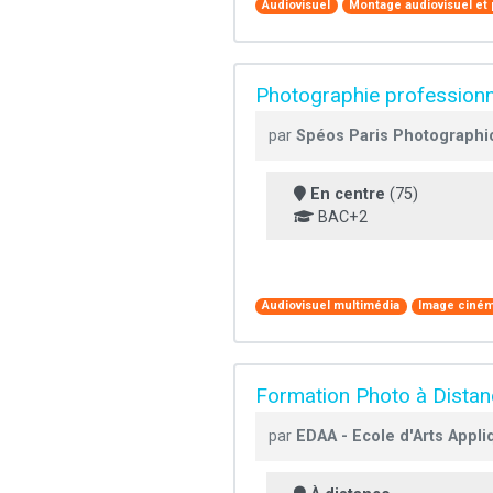
Audiovisuel
Montage audiovisuel et
Photographie professionn
par
Spéos Paris Photographic
En centre
(75)
BAC+2
Audiovisuel multimédia
Image ciném
Formation Photo à Dista
par
EDAA - Ecole d'Arts Appli