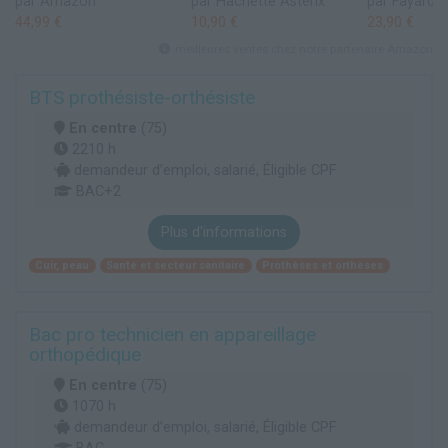
par Amazon
par Hachette Asterix
par Fayard
44,99 €
10,90 €
23,90 €
meilleures ventes chez notre partenaire Amazon
BTS prothésiste-orthésiste
En centre
(75)
2210 h
demandeur d’emploi, salarié, Éligible CPF
BAC+2
Plus d'informations
Cuir, peau
Santé et secteur sanitaire
Prothèses et orthèses
Bac pro technicien en appareillage
orthopédique
En centre
(75)
1070 h
demandeur d’emploi, salarié, Éligible CPF