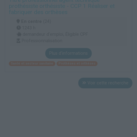
prothésiste orthésiste - CCP 1 Réaliser et
fabriquer des orthèses
En centre
(24)
1243 h
demandeur d’emploi, Éligible CPF
Professionnalisation
Plus d'informations
Santé et secteur sanitaire
Prothèses et orthèses
Voir cette recherche