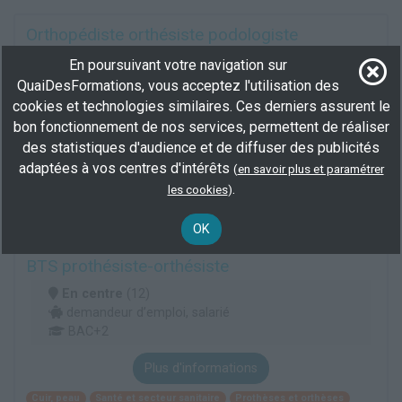
Orthopédiste orthésiste podologiste
En centre
(69)
En poursuivant votre navigation sur
1700 h
QuaiDesFormations, vous acceptez l'utilisation des
demandeur d’emploi, salarié, Éligible CPF
cookies et technologies similaires. Ces derniers assurent le
BAC+2
bon fonctionnement de nos services, permettent de réaliser
des statistiques d'audience et de diffuser des publicités
Plus d'informations
adaptées à vos centres d'intérêts
(
en savoir plus et paramétrer
Cuir, peau
Santé et secteur sanitaire
.
les cookies
)
Assistance médico-technique
OK
BTS prothésiste-orthésiste
En centre
(12)
demandeur d’emploi, salarié
BAC+2
Plus d'informations
Cuir, peau
Santé et secteur sanitaire
Prothèses et orthèses