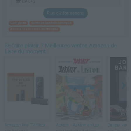
BAC+2
Plus d'informations
Cuir, peau
Santé et secteur sanitaire
Assistance médico-technique
Se faire plaisir ? Meilleures ventes Amazon de
Livre du moment :
Amazon Fire TV Stick HD (Nouvelle génération) | TV gratuite et en direct, télécommande vocale Alexa, contrôle de la maison connectée, streaming HD
Astérix - Astérix en Lusitanie - n°41