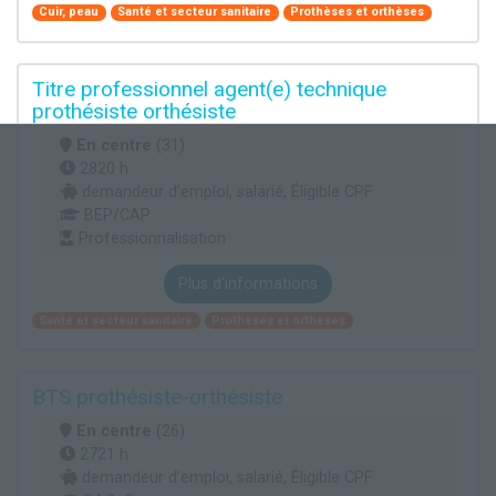
Cuir, peau
Santé et secteur sanitaire
Prothèses et orthèses
Titre professionnel agent(e) technique
prothésiste orthésiste
En centre
(31)
2820 h
demandeur d’emploi, salarié, Éligible CPF
BEP/CAP
Professionnalisation
Plus d'informations
Santé et secteur sanitaire
Prothèses et orthèses
BTS prothésiste-orthésiste
En centre
(26)
2721 h
demandeur d’emploi, salarié, Éligible CPF