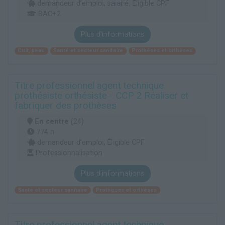
demandeur d’emploi, salarié, Éligible CPF
BAC+2
Plus d'informations
Cuir, peau
Santé et secteur sanitaire
Prothèses et orthèses
Titre professionnel agent technique
prothésiste orthésiste - CCP 2 Réaliser et
fabriquer des prothèses
En centre
(24)
774 h
demandeur d’emploi, Éligible CPF
Professionnalisation
Plus d'informations
Santé et secteur sanitaire
Prothèses et orthèses
Titre professionnel agent technique