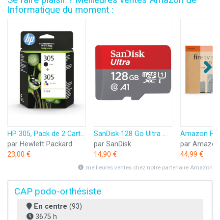
Informatique du moment :
HP 305, Pack de 2 Cartouches d’Encre Originales, 6ZD17AE, Noir, Cyan, Jaune, Magenta
SanDisk 128 Go Ultra microSDXC, Carte micro sd + adaptateur SD (Pour Smartphone et Tablette, Video Full HDD, jusqu'à 140 Mo/s, UHS-I, La performance A1, Class 10, U1)
par Hewlett Packard
par SanDisk
par Amazon
23,00 €
14,90 €
44,99 €
meilleures ventes chez notre partenaire Amazon
CAP podo-orthésiste
En centre
(93)
3675 h