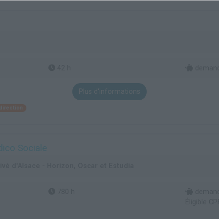
42 h
demand
Plus d'informations
direction
dico Sociale
vé d'Alsace - Horizon, Oscar et Estudia
780 h
demande
Éligible CP