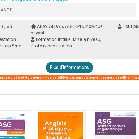
RANCE
.) ,
En
Auto, AFDAS, AGEFIPH, individuel
Tout pub
payant...
estation
Formation initiale, Mise à niveau,
or, diplôme
Professionnalisation
Plus d'informations
s, de vidéo et de programmes de télévision, enregistrement sonore et édition mu