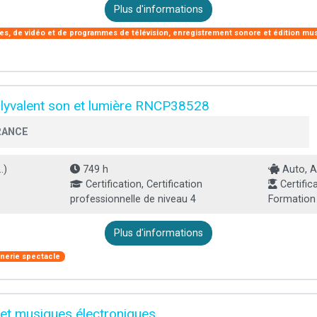
Plus d'informations
s, de vidéo et de programmes de télévision, enregistrement sonore et édition mu
polyvalent son et lumière RNCP38528
RANCE
.)
749 h
Auto, A
Certification, Certification
Certific
professionnelle de niveau 4
Formation i
Plus d'informations
nerie spectacle
et musiques électroniques