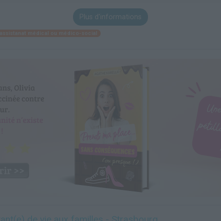
Plus d'informations
t assistanat médical ou médico-social
ant(e) de vie aux familles - Strasbourg