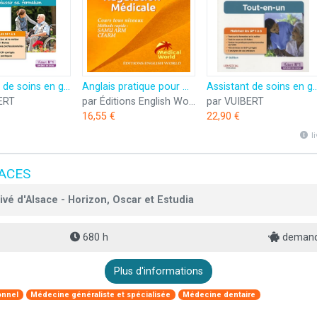
Assistant de soins en gérontologie (ASG) - Préparation complète pour réussir sa formation: Diplôme d'État Aide-soignant / Aide médico-psychologique
Anglais pratique pour Assistantes de Régulation Médicale
Assistant de soins en gérontologie (ASG) - Préparation complète pour réussir sa formation: Diplôme
ERT
par Éditions English World
par VUIBERT
16,55 €
22,90 €
l
PACES
vé d'Alsace - Horizon, Oscar et Estudia
680 h
demande
Plus d'informations
onnel
Médecine généraliste et spécialisée
Médecine dentaire