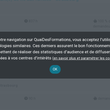
837 h
100 % d
demandeur 
tre navigation sur QuaiDesFormations, vous acceptez l'utili
Plus d'informations
logies similaires. Ces derniers assurent le bon fonctionne
ettent de réaliser des statistiques d'audience et de diffuser
'adultes
Assistance auprès d'enfants
ées à vos centres d'intérêts
(
en savoir plus et paramétrer les c
OK
e Formation des Assistants (es) de Recherche clinique
-TEC)
Strasbourg
90 h
demande