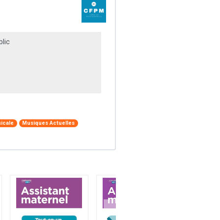
lic
sicale
Musiques Actuelles