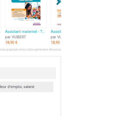
 d'État Aide-soignant / Aide médico-psychologique
Assistant maternel - Tout-en-un: Préparation complète pour réussir sa formation
Assistant maternel - Tout-en-un: Préparation complète pour réussir sa formation
par VUIBERT
par VUIBERT
18,90 €
18,90 €
ivres proposés chez notre partenaire Amazon
ur d’emploi, salarié