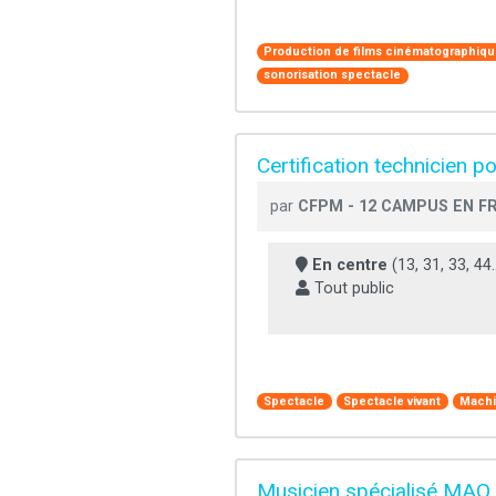
Production de films cinématographique
sonorisation spectacle
Certification technicien 
par
CFPM - 12 CAMPUS EN F
En centre
(13, 31, 33, 44..
Tout public
Spectacle
Spectacle vivant
Machi
Musicien spécialisé MAO 