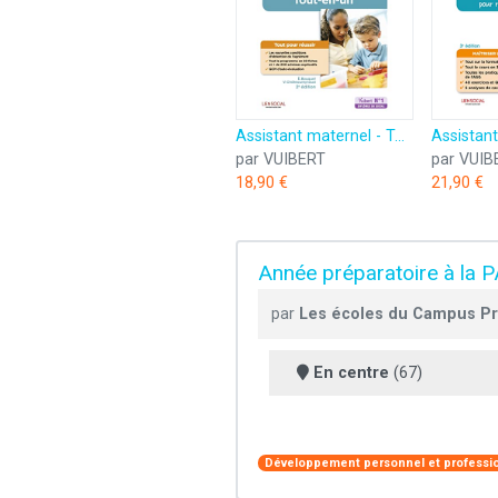
Assistant maternel - Tout-en-un: Préparation complète pour réussir sa formation
par VUIBERT
par VUIB
18,90 €
21,90 €
Année préparatoire à la 
par
Les écoles du Campus Pri
En centre
(67)
Développement personnel et professi