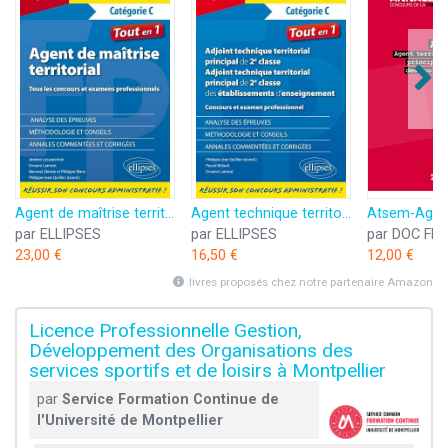
Agent de maîtrise territorial: Tous les concours et examens professionnels, catégorie C
Agent technique territorial principal de 2e classe, adjoint technique territorial principal de 2e classe des établissements d'enseignement: Catégorie C. Concours et examen professionnel
par ELLIPSES
par ELLIPSES
par DOC FR
23,00 €
16,50 €
12,00 €
livres proposés chez notre partenaire Amazon
Licence Professionnelle Gestion,
Développement des Organisations des
services sportifs et de loisirs à Montpellier
par
Service Formation Continue de
l'Université de Montpellier