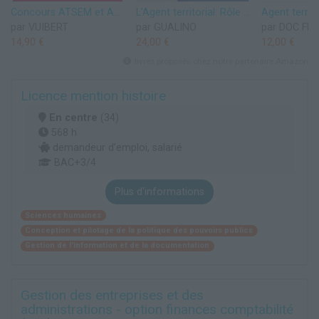
Concours ATSEM et ASEM - Catégorie C - Annales corrigées: Agent (territorial) spécialisé des écoles maternelles - 2025-2026
L'Agent territorial: Rôle - Statut - Missions - Recrutement - Carrière - Droits - Obligations
par VUIBERT
par GUALINO
par DOC FR
14,90 €
24,00 €
12,00 €
livres proposés chez notre partenaire Amazon
Licence mention histoire
En centre
(34)
568 h
demandeur d’emploi, salarié
BAC+3/4
Plus d'informations
Sciences humaines
Conception et pilotage de la politique des pouvoirs publics
Gestion de l'information et de la documentation
Gestion des entreprises et des
administrations - option finances comptabilité