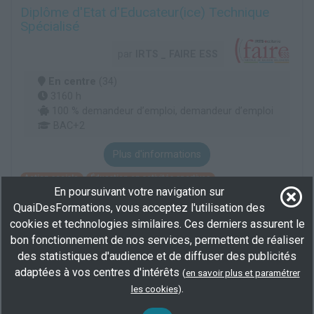
Diplôme d'Etat d'Educateur(ice) Technique
Spécialisé
par
IRTS _ FAIRE ESS
En centre
(34)
3160 h
100 % demandeur d’emploi, demandeur d’emploi
BAC+2
Plus d'informations
Action sociale
Éducation en activités sportives
En poursuivant votre navigation sur
Conception et pilotage de la politique des pouvoirs publics
QuaiDesFormations, vous acceptez l'utilisation des
cookies et technologies similaires. Ces derniers assurent le
bon fonctionnement de nos services, permettent de réaliser
Gestion de la paye et du social (en présentiel)
des statistiques d'audience et de diffuser des publicités
par
Service Formation Continue de
adaptées à vos centres d'intérêts
(
en savoir plus et paramétrer
l'Université de Montpellier
.
les cookies
)
En centre
(34)