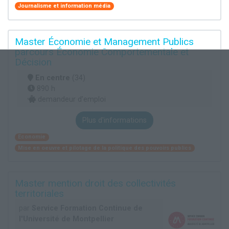
Journalisme et information média
Master Économie et Management Publics
parcours Économie Comportementale et
Décision
En centre
(34)
890 h
demandeur d’emploi
Plus d'informations
Economie
Mise en oeuvre et pilotage de la politique des pouvoirs publics
Master mention droit des collectivités
territoriales
par
Service Formation Continue de
l'Université de Montpellier