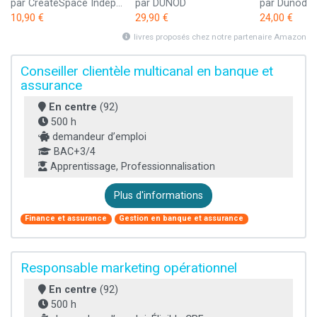
par CreateSpace Independent Publishing Platform
par DUNOD
par Dunod
10,90 €
29,90 €
24,00 €
livres proposés chez notre partenaire Amazon
Conseiller clientèle multicanal en banque et
assurance
En centre
(92)
500 h
demandeur d’emploi
BAC+3/4
Apprentissage, Professionnalisation
Plus d'informations
Finance et assurance
Gestion en banque et assurance
Responsable marketing opérationnel
En centre
(92)
500 h