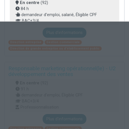
En centre
(92)
84 h
demandeur d’emploi, salarié, Éligible CPF
BAC+3/4
Plus d'informations
Direction entreprise
Gestion commerciale
Direction de grande entreprise ou d'établissement public
Responsable marketing opérationnel(le) - U2
développement des ventes
En centre
(92)
91 h
demandeur d’emploi, Éligible CPF
BAC+3/4
Professionnalisation
Plus d'informations
Direction entreprise
Gestion commerciale