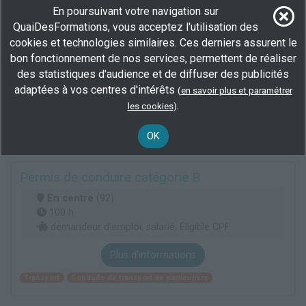
En poursuivant votre navigation sur
Conducteur de travaux BTP
QuaiDesFormations, vous acceptez l'utilisation des
En centre
(92)
cookies et technologies similaires. Ces derniers assurent le
77 h
bon fonctionnement de nos services, permettent de réaliser
demandeur d’emploi, salarié
des statistiques d'audience et de diffuser des publicités
adaptées à vos centres d'intérêts
(
en savoir plus et paramétrer
Plus d'informations
.
les cookies
)
Btp conception organisation
Conduite de travaux du BTP et de travaux paysagers
OK
Permis de conduire catégorie B
En centre
(92)
100 h
demandeur d’emploi, salarié, Éligible CPF
Plus d'informations
Transport
Conduite de transport de particuliers