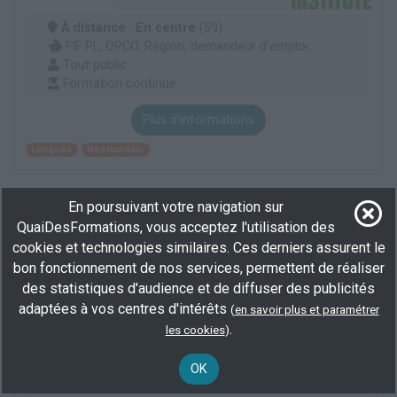
À distance
,
En centre
(59)
FIF PL, OPCO, Région, demandeur d’emploi...
Tout public
Formation continue
Plus d'informations
Langues
Néerlandais
En poursuivant votre navigation sur
Français langue étrangère (FLE) personnalisé
QuaiDesFormations, vous acceptez l'utilisation des
animé par un formateur natif
cookies et technologies similaires. Ces derniers assurent le
par
NEWCOM INSTITUTE
bon fonctionnement de nos services, permettent de réaliser
des statistiques d'audience et de diffuser des publicités
À distance
,
En centre
(59)
adaptées à vos centres d'intérêts
(
en savoir plus et paramétrer
30 h
.
FIF PL, OPCO, Région, demandeur d’emploi...
les cookies
)
Tout public
Certification
OK
Formation continue