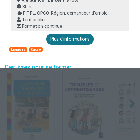
À distance
,
En centre
(59)
30 h
FIF PL, OPCO, Région, demandeur d’emploi...
Tout public
Formation continue
Plus d'informations
Langues
Russe
Des livres pour se former