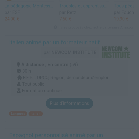
La pédagogie Montessori en maternelle: POUR UNE PRATIQUE À L'ÉCOLE PUBLIQUE
Troubles et apprentissages - Des pistes pédagogiques pour une école inclusive
par ESF
par Retz
par Foucher
24,00 €
7,50 €
19,90 €
livres proposés chez notre partenaire Amazon
Italien animé par un formateur natif
par
NEWCOM INSTITUTE
À distance
,
En centre
(59)
30 h
FIF PL, OPCO, Région, demandeur d’emploi...
Tout public
Formation continue
Plus d'informations
Langues
Italien
Espagnol personnalisé animé par un