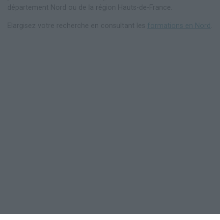
département Nord ou de la région Hauts-de-France.
Elargisez votre recherche en consultant les
formations en Nord
.