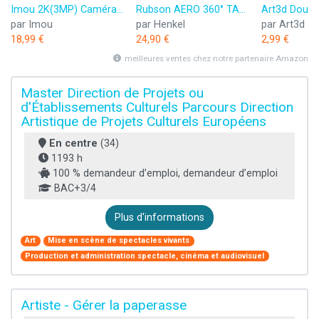
Imou 2K(3MP) Caméra Surveillance WiFi Intérieure Caméra 360° Connectée Smartphone avec Détection Humaine AI Suivi Intelligent Sirène Audio Bidirectionnel Compatible Alexa pour Bébé/Animaux
Rubson AERO 360° TAB, recharges en tabs neutres pour absorbeur d'humidité, ultra absorbantes et anti odeurs recharges pour déshumidificateurs AERO 360°, 6 x 450 g
par Imou
par Henkel
par Art3d
18,99 €
24,90 €
2,99 €
meilleures ventes chez notre partenaire Amazon
Master Direction de Projets ou
d'Établissements Culturels Parcours Direction
Artistique de Projets Culturels Européens
En centre
(34)
1193 h
100 % demandeur d’emploi, demandeur d’emploi
BAC+3/4
Plus d'informations
Art
Mise en scène de spectacles vivants
Production et administration spectacle, cinéma et audiovisuel
Artiste - Gérer la paperasse