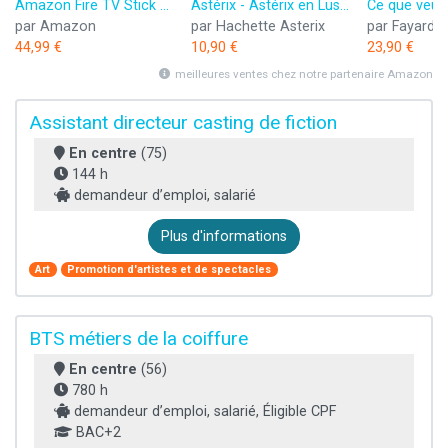
Amazon Fire TV Stick HD (Nouvelle génération) | TV gratuite et en direct, télécommande vocale Alexa, contrôle de la maison connectée, streaming HD
Astérix - Astérix en Lusitanie - n°41
par Amazon
par Hachette Asterix
par Fayard
44,99 €
10,90 €
23,90 €
meilleures ventes chez notre partenaire Amazon
Assistant directeur casting de fiction
En centre
(75)
144 h
demandeur d’emploi, salarié
Plus d'informations
Art
Promotion d'artistes et de spectacles
BTS métiers de la coiffure
En centre
(56)
780 h
demandeur d’emploi, salarié, Éligible CPF
BAC+2