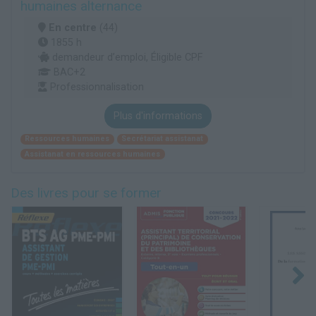
humaines alternance
En centre
(44)
1855 h
demandeur d’emploi, Éligible CPF
BAC+2
Professionnalisation
Plus d'informations
Ressources humaines
Secrétariat assistanat
Assistanat en ressources humaines
Des livres pour se former