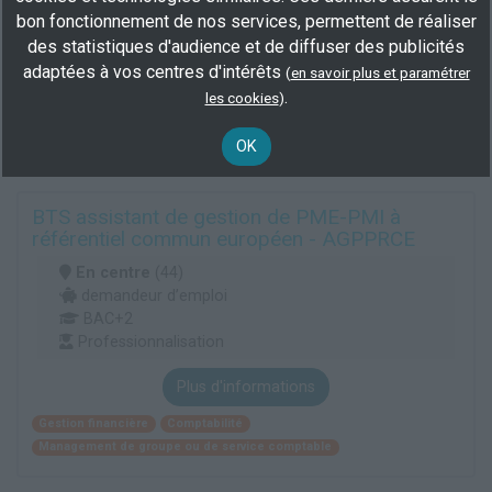
BAC+2
bon fonctionnement de nos services, permettent de réaliser
Professionnalisation
des statistiques d'audience et de diffuser des publicités
adaptées à vos centres d'intérêts
(
en savoir plus et paramétrer
Plus d'informations
.
les cookies
)
Gestion financière
Comptabilité
Management de groupe ou de service comptable
OK
BTS assistant de gestion de PME-PMI à
référentiel commun européen - AGPPRCE
En centre
(44)
demandeur d’emploi
BAC+2
Professionnalisation
Plus d'informations
Gestion financière
Comptabilité
Management de groupe ou de service comptable