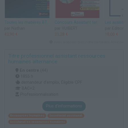
Toutes les matières BTS Assistant de gestion PME-PMI
Concours Assistant territorial et Assistant principal de conservation du patrimoine et des bibliothèques - Catégorie B - Tout-en-un: Concours externe, ... et 3e voie - Examens professionnels - 2021
par Nathan
par VUIBERT
par Editions
43,90 €
31,28 €
18,00 €
livres proposés chez notre partenaire Amazon
Titre professionnel assistant ressources
humaines alternance
En centre
(44)
1855 h
demandeur d’emploi, Éligible CPF
BAC+2
Professionnalisation
Plus d'informations
Ressources humaines
Secrétariat assistanat
Assistanat en ressources humaines