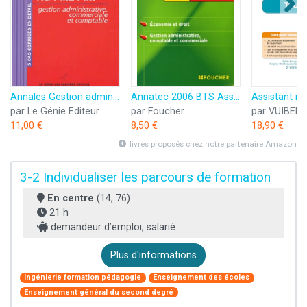
Annales Gestion administrative, comptable et commerciale: Etudes de cas BTS Assistant de Gestion PME-PMI
Annatec 2006 BTS Assistant de Gestion PME-PMI: Economie et droit - Gestion administrative comptable et commerciale
par Le Génie Editeur
par Foucher
par VUIBERT
11,00 €
8,50 €
18,90 €
livres proposés chez notre partenaire Amazon
3-2 Individualiser les parcours de formation
En centre
(14, 76)
21 h
demandeur d’emploi, salarié
Plus d'informations
Ingénierie formation pédagogie
Enseignement des écoles
Enseignement général du second degré