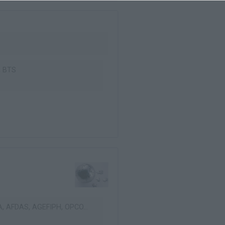
 BTS
, AFDAS, AGEFIPH, OPCO...