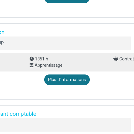
on
UP
1351 h
Contrat
Apprentissage
Plus d'informations
stant comptable