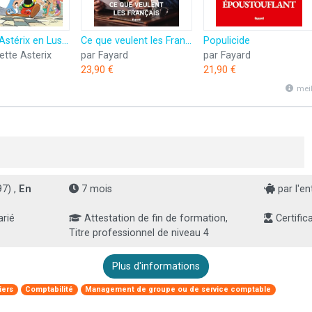
Astérix - Astérix en Lusitanie - n°41
Ce que veulent les Français
Populicide
ette Asterix
par Fayard
par Fayard
23,90 €
21,90 €
mei
7) ,
En
7 mois
par l'en
rié
Attestation de fin de formation,
Certific
Titre professionnel de niveau 4
Plus d'informations
iers
Comptabilité
Management de groupe ou de service comptable