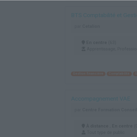
BTS Comptabilité et Gest
par
Cetalion
En centre
(63)
Apprentissage, Professio
Gestion financière
Comptabilité
S
Accompagnement VAE
par
Centre Formation Conseil
À distance
,
En centre
(0
Tout type de public