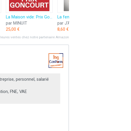
La Maison vide: Prix Goncourt 2025
La femme de ménage voit tout
par MINUIT
par J'AI LU
par GALLI
25,00 €
8,60 €
49,50 €
lleures ventes chez notre partenaire Amazon
treprise, personnel, salarié
ation, FNE, VAE