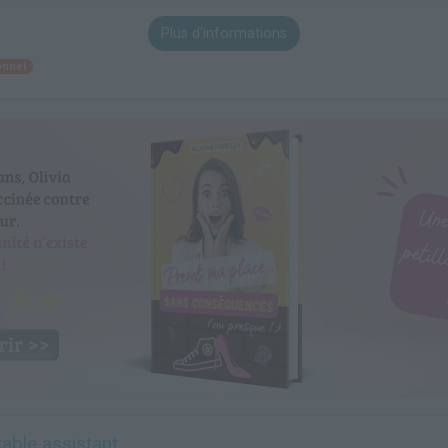
Plus d'informations
onnel
able assistant