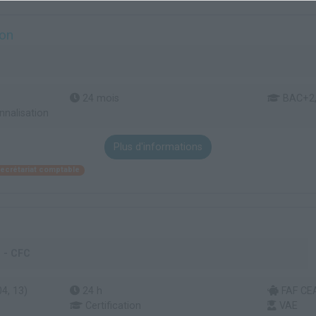
ion
24 mois
BAC+2,
nnalisation
Plus d'informations
ecrétariat comptable
 - CFC
4, 13)
24 h
FAF CEA
Certification
VAE