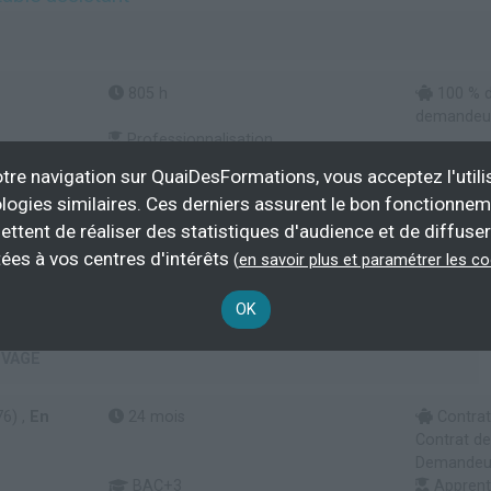
805 h
100 % d
demandeur 
Professionnalisation
tre navigation sur QuaiDesFormations, vous acceptez l'utili
Plus d'informations
logies similaires. Ces derniers assurent le bon fonctionne
ettent de réaliser des statistiques d'audience et de diffuser
rétariat assistanat
ées à vos centres d'intérêts
(
en savoir plus et paramétrer les c
OK
t de Gestion - Diplôme d’Etat de niveau 6 (Bac + 3)
UVAGE
6) ,
En
24 mois
Contrat
Contrat de
Demandeur 
BAC+3
Apprenti