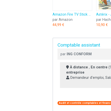
Amazon Fire TV Stick HD (Nouvelle génération) | TV gratuite et en direct, télécommande vocale Alexa, contrôle de la maison connectée, streaming HD
par Amazon
par Hach
44,99 €
10,90 €
Comptable assistant
par
ING CONFORM
À distance
,
En centre
(9
entreprise
Demandeur d'emploi, Sala
Audit et contrôle comptables et financ