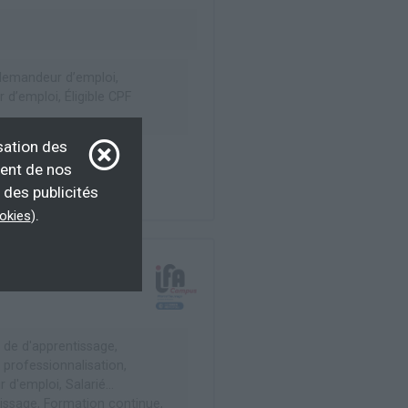
emandeur d’emploi,
d’emploi, Éligible CPF
sation des
ment de nos
 des publicités
.
ookies
)
 de d'apprentissage,
 professionnalisation,
d'emploi, Salarié...
ssage, Formation continue,