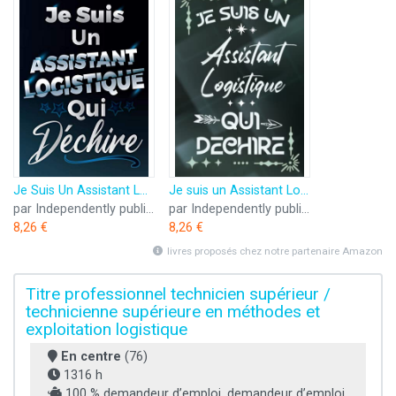
Je Suis Un Assistant Logistique Qui Déchire: Idée Original Cadeau rigolo pour Assistant / Technicien - Carnet De Notes Ligné Drôle Pour Homme, ... Saint Valentin, Fête des pères, Fin d'année
Je suis un Assistant Logistique qui déchire: Carnet de notes ligné pour homme Idée Cadeau personnalisé original vert joli rigolo drôle pour papa ... proche nouveau ami fête ou encouragement
par Independently published
par Independently published
8,26 €
8,26 €
livres proposés chez notre partenaire Amazon
Titre professionnel technicien supérieur /
technicienne supérieure en méthodes et
exploitation logistique
En centre
(76)
1316 h
100 % demandeur d’emploi, demandeur d’emploi