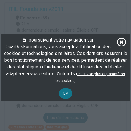
ITIL Foundation v2011
En centre
(59)
21 h
demandeur d’emploi, salarié, Éligible CPF
En poursuivant votre navigation sur
Plus d'informations
QuaiDesFormations, vous acceptez l'utilisation des
Informatique
Télécommunication
cookies et technologies similaires. Ces derniers assurent le
Administration de systèmes d'information
bon fonctionnement de nos services, permettent de réaliser
des statistiques d'audience et de diffuser des publicités
adaptées à vos centres d'intérêts
(
en savoir plus et paramétrer
GKP2F - Gestion de projets : PRINCE2®
.
les cookies
)
Foundation
En centre
(59)
OK
21 h
demandeur d’emploi, salarié, Éligible CPF
Plus d'informations
Direction entreprise
Informatique