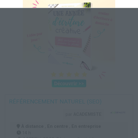
RÉFÉRENCEMENT NATUREL (SEO)
par
ACADEMISTE
À distance
,
En centre
,
En entreprise
14 h