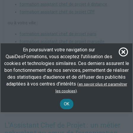
formation assistant chef de projet à distance
formation assistant chef de projet CPF
ou à votre ville :
formation assistant chef de projet paris
formation assistant chef de projet marseille
formation assistant chef de projet lyon
En poursuivant votre navigation sur
QuaiDesFormations, vous acceptez l'utilisation des
formation assistant chef de projet toulouse
cookies et technologies similaires. Ces derniers assurent le
formation assistant chef de projet nice
bon fonctionnement de nos services, permettent de réaliser
formation assistant chef de projet nantes
des statistiques d'audience et de diffuser des publicités
formation assistant chef de projet montpellier
adaptées à vos centres d'intérêts
(
en savoir plus et paramétrer
formation assistant chef de projet strasbourg
.
les cookies
)
formation assistant chef de projet bordeaux
formation assistant chef de projet lille
OK
L'Assistant Chef de Projet : un métier