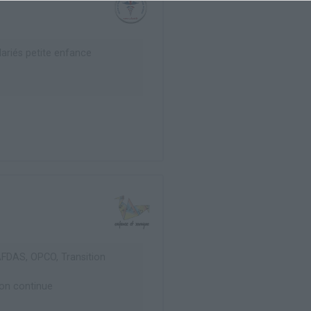
ariés petite enfance
AFDAS, OPCO, Transition
on continue