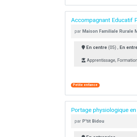
Accompagnant Educatif Pe
par
Maison Familiale Rurale
En centre
(05) ,
En entr
Apprentissage, Formatio
Petite enfance
Portage physiologique en 
par
P'tit Bidou