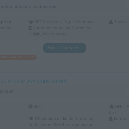
vention Secourisme Incendie
eprise
OPCO, collectivité, par l'entreprise
Tous sal
rmation,
Formation continue, Formation
initiale, Mise à niveau
Plus d'informations
urité civile et secours
nse chez le très jeune enfant
musique
35 h
FIFPL, 
Pro...
Attestation de fin de formation,
Formati
Certification RS5715 obligatoire si