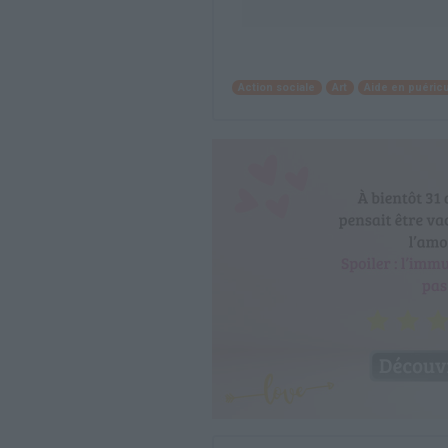
Action sociale
Art
Aide en puéricu