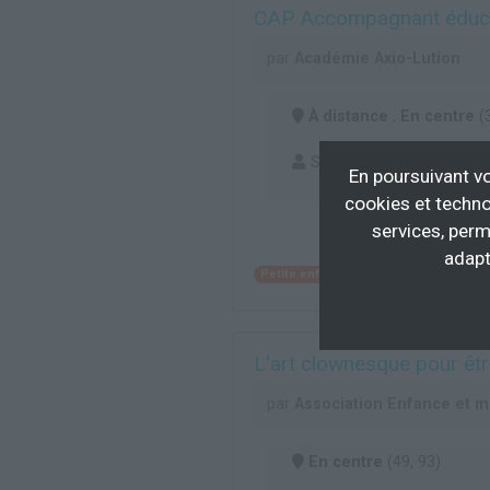
CAP Accompagnant éducat
par
Académie Axio-Lution
À distance
,
En centre
(
Salarié, Tout public, Étud
En poursuivant vo
cookies et techno
services, perm
adapt
Petite enfance
Puériculture
Éduc
L'art clownesque pour êtr
par
Association Enfance et 
En centre
(49, 93)