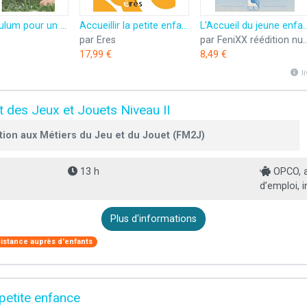
Un curriculum pour un accueil de qualité de la petite enfance (Enfance et parentalité)
Accueillir la petite enfance : le vécu des professionnels (Enfance et parentalité)
L'Accueil du jeune enfant : politiques et recherche
par Eres
par FeniXX réédition numériqu
17,99 €
8,49 €
l
t des Jeux et Jouets Niveau II
tion aux Métiers du Jeu et du Jouet (FM2J)
13 h
OPCO, a
d’emploi, i
Plus d'informations
istance auprès d'enfants
etite enfance