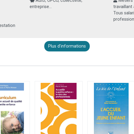
Auto, OPCO, collectivité,
Métiers 
entreprise...
travaillant
Tous salar
profession
estation
Plus d'informations