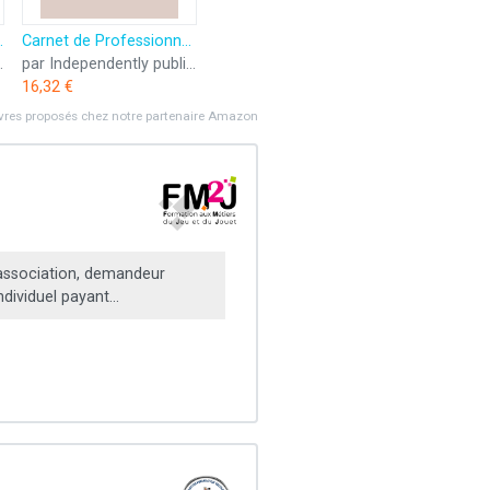
s dans les différents pays
Carnet de Professionnel.le de la petite enfance: Accueil et garde d'enfants en MAM et/ou à domicile, organisation, registres et inspirations
e (ESF éditeur)
par Independently published
16,32 €
ivres proposés chez notre partenaire Amazon
ssociation, demandeur
ndividuel payant...