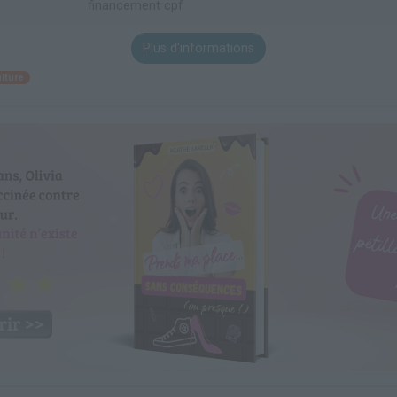
financement cpf
Plus d'informations
lture