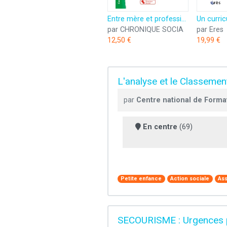
Entre mère et professionnelle petite enfance: Éducatrice de jeunes enfants en relais d'assistantes maternelles et lieu d'accueil enfants-parents
par CHRONIQUE SOCIA
par Eres
12,50 €
19,99 €
L'analyse et le Classemen
par
Centre national de Forma
En centre
(69)
Petite enfance
Action sociale
Ass
SECOURISME : Urgences p