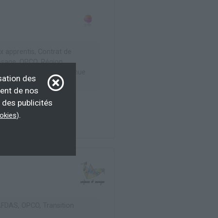
x apprentis, Contrat de
ssage, OPCO, Région...
issage, Formation continue
sation des
ment de nos
 des publicités
.
ookies
)
AFDAS, OPCO, Transition