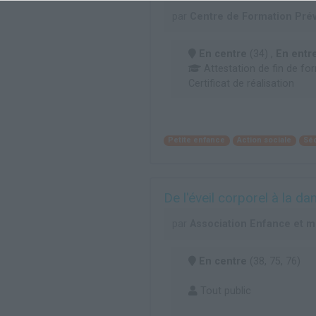
par
Centre de Formation Pré
En centre
(34) ,
En entr
Attestation de fin de fo
Certificat de réalisation
Petite enfance
Action sociale
Séc
De l'éveil corporel à la da
par
Association Enfance et 
En centre
(38, 75, 76)
Tout public