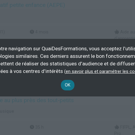
if petite enfance (AEPE)
31)
4 mois
Aide au
d'apprenti
iant
Attestation de fin de formation,
Apprent
tre navigation sur QuaiDesFormations, vous acceptez l'utili
CAP
logies similaires. Ces derniers assurent le bon fonctionne
ettent de réaliser des statistiques d'audience et de diffuser
Plus d'informations
ées à vos centres d'intérêts
(
en savoir plus et paramétrer les c
ation / Enseignement
OK
e au plus près des tout-petits
musique
35 h
FIFPL, 
Pro...