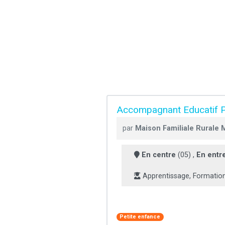
Accompagnant Educatif P
par
Maison Familiale Rurale
En centre
(05) ,
En entr
Apprentissage, Formatio
Petite enfance