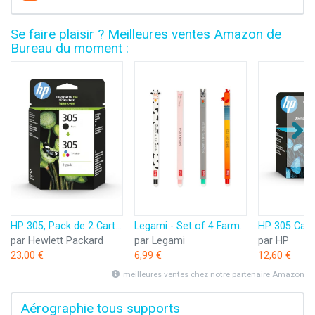
Se faire plaisir ? Meilleures ventes Amazon de
Bureau du moment :
HP 305, Pack de 2 Cartouches d’Encre Originales, 6ZD17AE, Noir, Cyan, Jaune, Magenta
Legami - Set of 4 Farm Sweet Farm Erasable Gel Pens, Stylos à encre thermosensible effaçable, noir, rose, vert, rouge, efface sans consommer de feuille, pointe 0,7 mm
par Hewlett Packard
par Legami
par HP
23,00 €
6,99 €
12,60 €
meilleures ventes chez notre partenaire Amazon
Aérographie tous supports