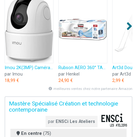
Imou 2K(3MP) Caméra Surveillance WiFi Intérieure Caméra 360° Connectée Smartphone avec Détection Humaine AI Suivi Intelligent Sirène Audio Bidirectionnel Compatible Alexa pour Bébé/Animaux
Rubson AERO 360° TAB, recharges en tabs neutres pour absorbeur d'humidité, ultra absorbantes et anti odeurs recharges pour déshumidificateurs AERO 360°, 6 x 450 g
par Imou
par Henkel
par Art3d
18,99 €
24,90 €
2,99 €
meilleures ventes chez notre partenaire Amazon
Mastère Spécialisé Création et technologie
contemporaine
par
ENSCi Les Ateliers
En centre
(75)