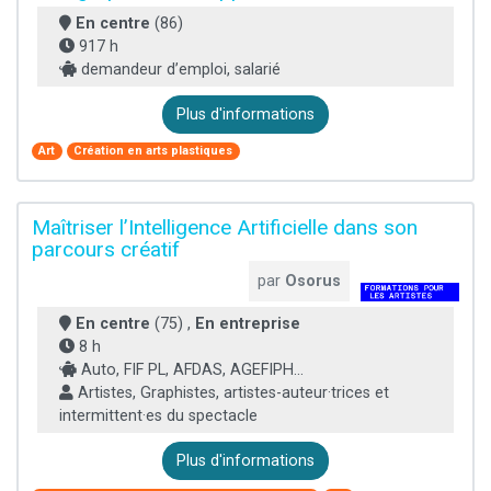
En centre
(86)
917 h
demandeur d’emploi, salarié
Plus d'informations
Art
Création en arts plastiques
Maîtriser l’Intelligence Artificielle dans son
parcours créatif
par
Osorus
En centre
(75) ,
En entreprise
8 h
Auto, FIF PL, AFDAS, AGEFIPH...
Artistes, Graphistes, artistes-auteur·trices et
intermittent·es du spectacle
Plus d'informations