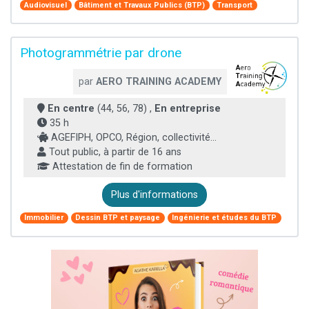
Audiovisuel
Bâtiment et Travaux Publics (BTP)
Transport
Photogrammétrie par drone
par
AERO TRAINING ACADEMY
En centre
(44, 56, 78) ,
En entreprise
35 h
AGEFIPH, OPCO, Région, collectivité...
Tout public, à partir de 16 ans
Attestation de fin de formation
Plus d'informations
Immobilier
Dessin BTP et paysage
Ingénierie et études du BTP