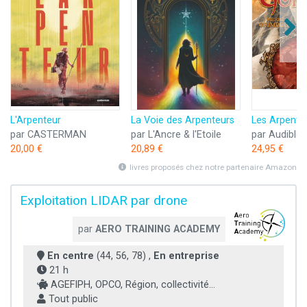
L'Arpenteur
La Voie des Arpenteurs
par CASTERMAN
par L'Ancre & l'Etoile
par Audible 
20,00 €
20,89 €
24,95 €
livres proposés chez notre partenaire Amazon
Exploitation LIDAR par drone
par
AERO TRAINING ACADEMY
En centre
(44, 56, 78) ,
En entreprise
21 h
AGEFIPH, OPCO, Région, collectivité...
Tout public