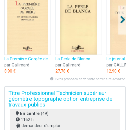
La Première Gorgée de bière et autres plaisirs minuscules
La Perle de Blanca
par Gallimard
par Gallimard
par GALLIM
8,90 €
27,78 €
12,90 €
livres proposés chez notre partenaire Amazon
Titre Professionnel Technicien supérieur
géomètre topographe option entreprise de
travaux publics
En centre
(49)
1162 h
demandeur d’emploi