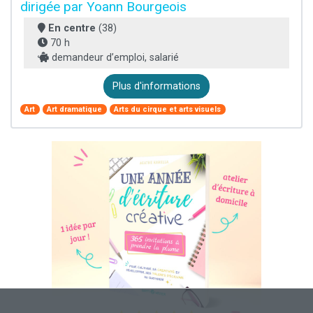
dirigée par Yoann Bourgeois
En centre
(38)
70 h
demandeur d’emploi, salarié
Plus d'informations
Art
Art dramatique
Arts du cirque et arts visuels