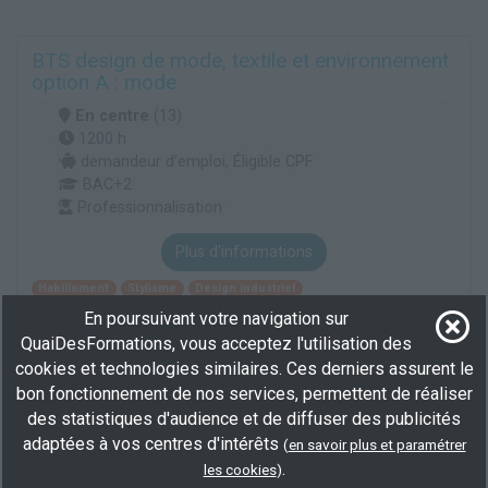
BTS design de mode, textile et environnement
option A : mode
En centre
(13)
1200 h
demandeur d’emploi, Éligible CPF
BAC+2
Professionnalisation
Plus d'informations
Habillement
Stylisme
Design industriel
En poursuivant votre navigation sur
QuaiDesFormations, vous acceptez l'utilisation des
Voir cette recherche
cookies et technologies similaires. Ces derniers assurent le
bon fonctionnement de nos services, permettent de réaliser
Elargisez votre recherche en consultant les
formations en
des statistiques d'audience et de diffuser des publicités
ajustement et montage de fabrication à Nice
.
adaptées à vos centres d'intérêts
(
en savoir plus et paramétrer
.
Ou consultez toutes les
formations armurier de fabrication
.
les cookies
)