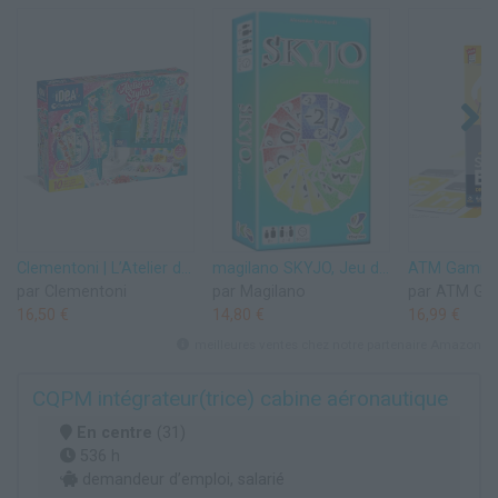
Clementoni | L’Atelier des Stylos pour Enfants 6 Ans+ | Kit Créatif DIY avec 10 Stylos à Personnaliser | Plus de 50 Accessoires : Paillettes, Perles, Figurines | Activité Manuelle et Cadeau Créatif
magilano SKYJO, Jeu de Cartes Amusant pour Les Jeunes et Les Moins Jeunes, des soirées de Jeu Amusantes dans Le Cercle d'amis et de Famille.
par Clementoni
par Magilano
par ATM Ga
16,50 €
14,80 €
16,99 €
meilleures ventes chez notre partenaire Amazon
CQPM intégrateur(trice) cabine aéronautique
En centre
(31)
536 h
demandeur d’emploi, salarié