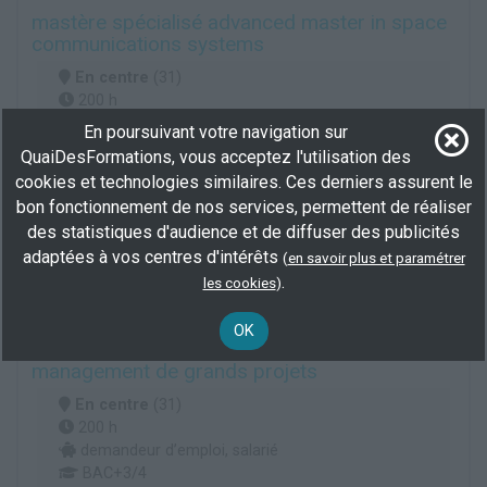
mastère spécialisé advanced master in space
communications systems
En centre
(31)
200 h
demandeur d’emploi, salarié
En poursuivant votre navigation sur
BAC+3/4
QuaiDesFormations, vous acceptez l'utilisation des
cookies et technologies similaires. Ces derniers assurent le
Plus d'informations
bon fonctionnement de nos services, permettent de réaliser
Mécanique construction réparation
des statistiques d'audience et de diffuser des publicités
Ajustement et montage de fabrication
adaptées à vos centres d'intérêts
(
en savoir plus et paramétrer
Montage-assemblage mécanique
.
les cookies
)
OK
mastère spécialisé mastère spécialisé®
management de grands projets
En centre
(31)
200 h
demandeur d’emploi, salarié
BAC+3/4