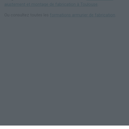
ajustement et montage de fabrication à Toulouse
.
Ou consultez toutes les
formations armurier de fabrication
.