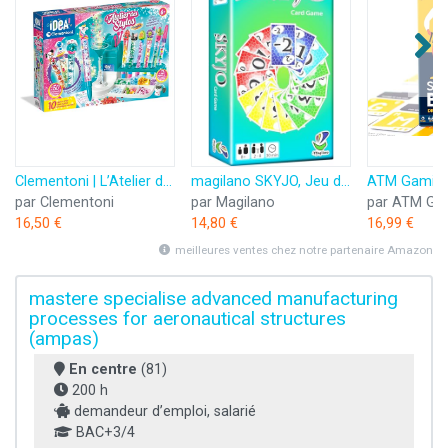
Clementoni | L’Atelier des Stylos pour Enfants 6 Ans+ | Kit Créatif DIY avec 10 Stylos à Personnaliser | Plus de 50 Accessoires : Paillettes, Perles, Figurines | Activité Manuelle et Cadeau Créatif
magilano SKYJO, Jeu de Cartes Amusant pour Les Jeunes et Les Moins Jeunes, des soirées de Jeu Amusantes dans Le Cercle d'amis et de Famille.
par Clementoni
par Magilano
par ATM Ga
16,50 €
14,80 €
16,99 €
meilleures ventes chez notre partenaire Amazon
mastere specialise advanced manufacturing
processes for aeronautical structures
(ampas)
En centre
(81)
200 h
demandeur d’emploi, salarié
BAC+3/4