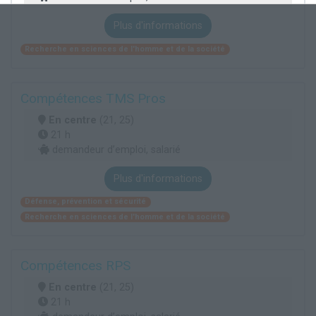
Plus d'informations
Recherche en sciences de l'homme et de la société
Compétences TMS Pros
En centre
(21, 25)
21 h
demandeur d’emploi, salarié
Plus d'informations
Défense, prévention et sécurité
Recherche en sciences de l'homme et de la société
Compétences RPS
En centre
(21, 25)
21 h