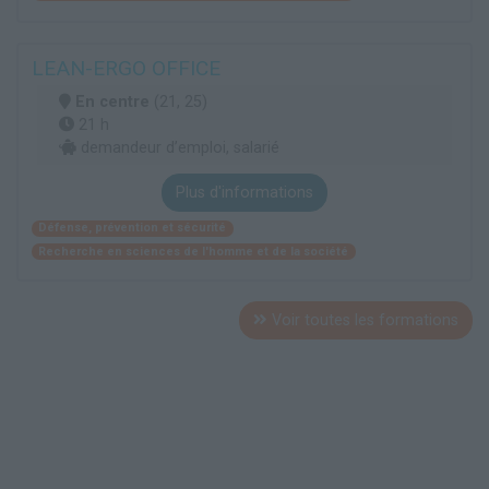
LEAN-ERGO OFFICE
En centre
(21, 25)
21 h
demandeur d’emploi, salarié
Plus d'informations
Défense, prévention et sécurité
Recherche en sciences de l'homme et de la société
Voir toutes les formations