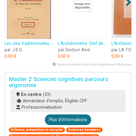
Les clés traditionnelles et synarchiques de "l'archéomètre"
L'Archéomètre. Clef de toutes les religions et de toutes les sciences de l'Antiquité. Réforme synthétique de tous les arts contemporains
par J.B.G.
par Dorbon Aîné
0,00 €
0,00 €
0,00 €
livres proposés chez notre partenaire Amazon
Master 2 Sciences cognitives parcours
ergonomie
En centre
(33)
demandeur d’emploi, Éligible CPF
Professionnalisation
Plus d'informations
Défense, prévention et sécurité
Sciences humaines