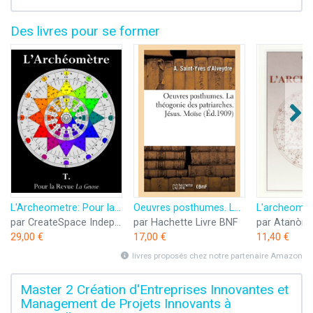
Des livres pour se former
L'Archeometre: Pour la Revue La Gnose
Oeuvres posthumes. La théogonie des patriarches. Jésus. Moïse: Adaptations de l'archéomètre à une nouvelle traduction de l'Évangile de st Jean, du Sepher de Moïse
L'archeomet
par CreateSpace Independent Publishing Platform
par Hachette Livre BNF
par Atanòr
29,00 €
17,00 €
11,40 €
livres proposés chez notre partenaire Amazon
Master 2 Création d'Entreprises Innovantes et
Management de Projets Innovants à