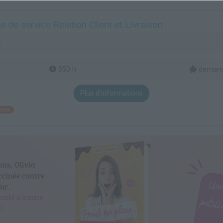
 de service Relation Client et Livraison
t
550 h
demande
Plus d'informations
ents