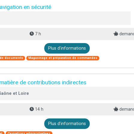
navigation en sécurité
7 h
demande
Plus d'informations
n de documents
Magasinage et préparation de commandes
atière de contributions indirectes
Saône et Loire
14 h
demande
Plus d'informations
at
Opérations administratives