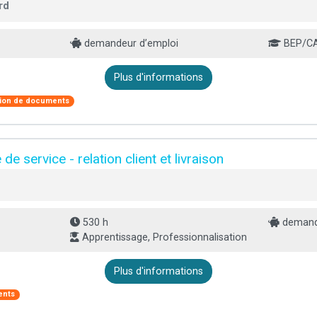
rd
demandeur d’emploi
BEP/C
Plus d'informations
tion de documents
e service - relation client et livraison
530 h
demande
Apprentissage, Professionnalisation
Plus d'informations
ents