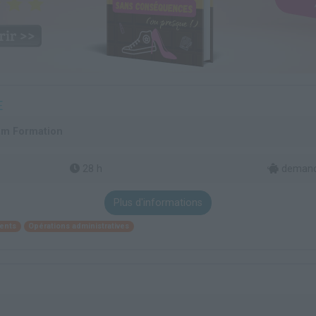
E
am Formation
28 h
demand
Plus d'informations
ents
Opérations administratives