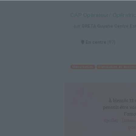
CAP Opérateur/ Opératrice
par
GRETA Guyane Centre Es
En centre
(97)
Manutention
Distribution de docum