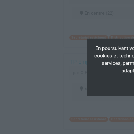
En centre
(22)
Secrétariat assistanat
Distribution 
En poursuivant vo
cookies et techno
TP Employé administratif d
services, perm
adapt
par
C FORM
En centre
(97)
Secrétariat assistanat
Opérations ad