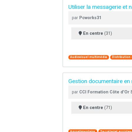
Utiliser la messagerie et 
par
Pcworks31
En centre
(31)
Audiovisuel multimédia
Distributio
Gestion documentaire en m
par
CCI Formation Côte d'Or 
En centre
(71)
Agroalimentaire
Secrétariat assistan