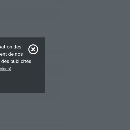
sation des
ment de nos
PIC
 des publicités
.
ookies
)
AP