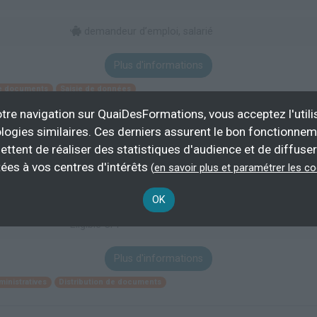
demandeur d’emploi, salarié
Plus d'informations
de documents
Saisie de données
tre navigation sur QuaiDesFormations, vous acceptez l'utili
logies similaires. Ces derniers assurent le bon fonctionne
'Accueil Assurer l'accueil d'une structure dispositif 
ettent de réaliser des statistiques d'audience et de diffuser
ées à vos centres d'intérêts
(
en savoir plus et paramétrer les c
OK
demandeur d’emploi, salarié,
BEP/C
Éligible CPF
Plus d'informations
ministratives
Distribution de documents