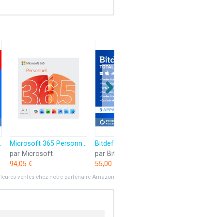
vation par email | Renouvellement Automatique
Microsoft 365 Personnel | 12 mois | 1 utilisateur | Applications Office avec IA | 1To de Stockage Onedrive | Abonnement Amazon avec renouvellement automatique
Bitdefender Total Security 2025 | 5 Appareils | 2 Ans | PC/Mac/iOS/Android | Code d’activation par email | Renouvellement Automatique
par Microsoft
par Bitdefender
par NordV
94,05 €
55,00 €
34,99 €
lleures ventes chez notre partenaire Amazon