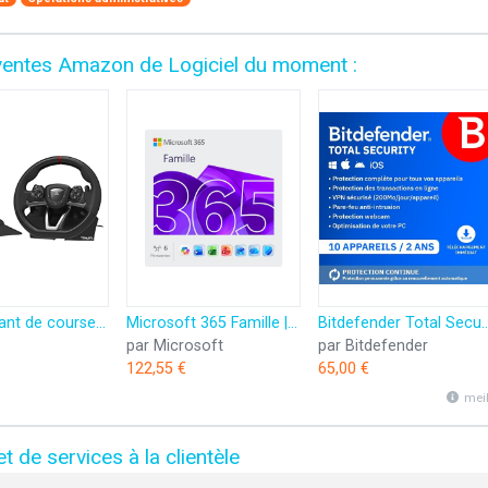
s ventes Amazon de Logiciel du moment :
HORI Volant de course APEX pour Playstation 5, Playstation 4 et PC - Licence officielle Sony
Microsoft 365 Famille | 12 mois | 6 utilisateurs | Applications Office avec IA | Jusqu'à 6To de Stockage Onedrive | Abonnement Amazon avec renouvellement automatique
Bitdefender Total Security 2025 | 10 Appareils | 2 Ans | PC/Mac/iOS/Android | Code d’acti
par Microsoft
par Bitdefender
122,55 €
65,00 €
mei
t de services à la clientèle