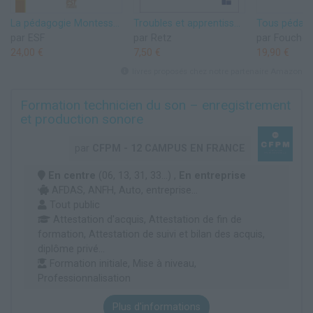
La pédagogie Montessori en maternelle: POUR UNE PRATIQUE À L'ÉCOLE PUBLIQUE
Troubles et apprentissages - Des pistes pédagogiques pour une école inclusive
par ESF
par Retz
par Foucher
24,00 €
7,50 €
19,90 €
livres proposés chez notre partenaire Amazon
Formation technicien du son – enregistrement
et production sonore
par
CFPM - 12 CAMPUS EN FRANCE
En centre
(06, 13, 31, 33...) ,
En entreprise
AFDAS, ANFH, Auto, entreprise...
Tout public
Attestation d'acquis, Attestation de fin de
formation, Attestation de suivi et bilan des acquis,
diplôme privé...
Formation initiale, Mise à niveau,
Professionnalisation
Plus d'informations