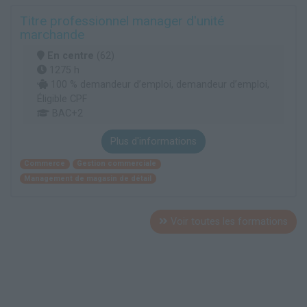
Titre professionnel manager d'unité
marchande
En centre
(62)
1275 h
100 % demandeur d’emploi, demandeur d’emploi,
Éligible CPF
BAC+2
Plus d'informations
Commerce
Gestion commerciale
Management de magasin de détail
Voir toutes les formations