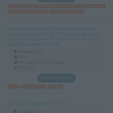
Production de films cinématographiques, de vidéo et de programmes de télé
Prise de son et sonorisation
sonorisation spectacle
Ingénieur diplômé de l'Ecole Polytechnique
universitaire de Lille de l'Université de Lille 1,
en partenariat avec l'ITII Nord-Pas-de-Calais,
spécialité génie industriel
En centre
(59)
2990 h
demandeur d’emploi, salarié
BAC+3/4
Plus d'informations
Chimie
Génie industriel
Physique
DIU GESTIONNAIRE DE CAS
En centre
(59)