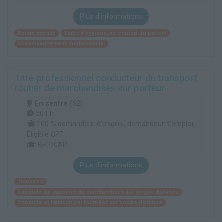
Plus d'informations
Action sociale
Soins d'hygiène, de confort du patient
Accompagnement médicosocial
Titre professionnel conducteur du transport
routier de marchandises sur porteur
En centre
(62)
504 h
100 % demandeur d’emploi, demandeur d’emploi,
Éligible CPF
BEP/CAP
Plus d'informations
Transport
Conduite de transport de marchandises sur longue distance
Conduite et livraison par tournées sur courte distance