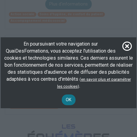
Plus d'informations
Action sociale
Soins d'hygiène, de confort du patient
Accompagnement médicosocial
Titre Certifié Auxiliaire de gérontologie
En poursuivant votre navigation sur
QuaiDesFormations, vous acceptez l'utilisation des
En centre
(62)
cookies et technologies similaires. Ces derniers assurent le
897 h
100 % demandeur d’emploi, demandeur d’emploi,
bon fonctionnement de nos services, permettent de réaliser
Éligible CPF
des statistiques d'audience et de diffuser des publicités
BEP/CAP
adaptées à vos centres d'intérêts
(
en savoir plus et paramétrer
.
les cookies
)
Plus d'informations
OK
Action sociale
Accompagnement médicosocial
Assistance auprès d'adultes