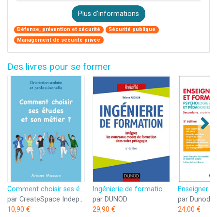
Plus d'informations
Défense, prévention et sécurité
Sécurité publique
Management de sécurité privée
Des livres pour se former
Comment choisir ses études et son métier: Orientation scolaire et professionnelle
Ingénierie de formation - 5e éd. -Intégrez les nouveaux modes de formation dans votre pédagogie: Intégrez les nouveaux modes de formation dans votre pédagogie
par CreateSpace Independent Publishing Platform
par DUNOD
par Dunod
10,90 €
29,90 €
24,00 €