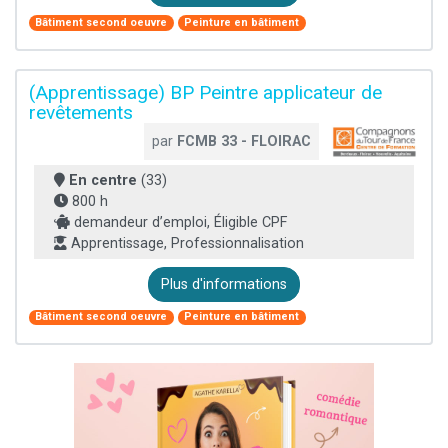
Bâtiment second oeuvre
Peinture en bâtiment
(Apprentissage) BP Peintre applicateur de
revêtements
par
FCMB 33 - FLOIRAC
En centre
(33)
800 h
demandeur d’emploi, Éligible CPF
Apprentissage, Professionnalisation
Plus d'informations
Bâtiment second oeuvre
Peinture en bâtiment