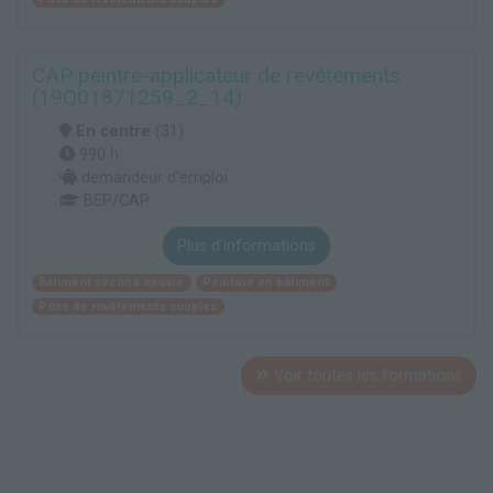
CAP peintre-applicateur de revêtements
(19Q01871259_2_14)
En centre
(31)
990 h
demandeur d’emploi
BEP/CAP
Plus d'informations
Bâtiment second oeuvre
Peinture en bâtiment
Pose de revêtements souples
Voir toutes les formations