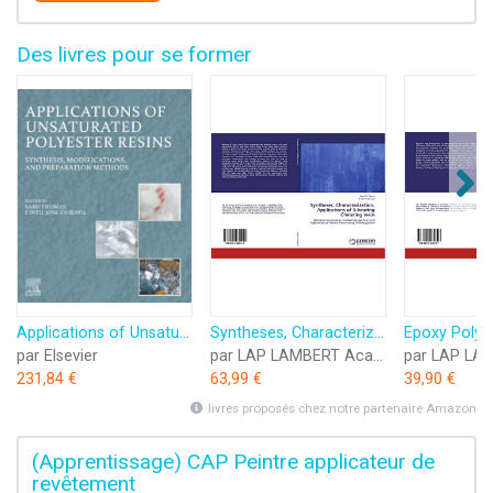
Des livres pour se former
Applications of Unsaturated Polyester Resins: Synthesis, Modifications, and Preparation Methods
Syntheses, Characterization, Applications of S-bearing Chelating resin: Overview on Literature, methods of syntheses and Applications of Various S-containing Chelating resins
par Elsevier
par LAP LAMBERT Academic Publishing
231,84 €
63,99 €
39,90 €
livres proposés chez notre partenaire Amazon
(Apprentissage) CAP Peintre applicateur de
revêtement