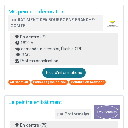
MC peinture décoration
par
BATIMENT CFA BOURGOGNE FRANCHE-
COMTE
En centre
(71)
1820 h
demandeur d’emploi, Éligible CPF
BAC
Professionnalisation
Plus d'informations
Artisanat art
Bâtiment gros oeuvre
Peinture en bâtiment
Le peintre en bâtiment
par
Proformalys
En centre
(75)