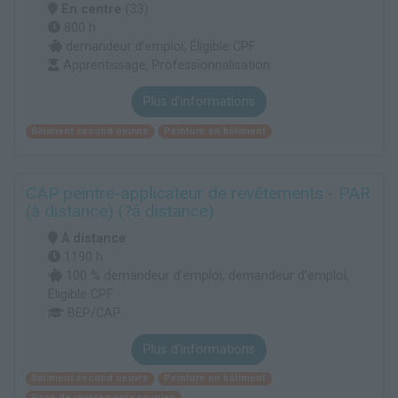
En centre
(33)
800 h
demandeur d’emploi, Éligible CPF
Apprentissage, Professionnalisation
Plus d'informations
Bâtiment second oeuvre
Peinture en bâtiment
CAP peintre-applicateur de revêtements - PAR
(à distance) (?á distance)
À distance
1190 h
100 % demandeur d’emploi, demandeur d’emploi,
Éligible CPF
BEP/CAP
Plus d'informations
Bâtiment second oeuvre
Peinture en bâtiment
Pose de revêtements souples