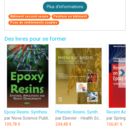
Plus d'informations
Bâtiment second oeuvre
Peinture en bâtiment
Pose de revêtements souples
Des livres pour se former
Epoxy Resins: Synthesis, Applications and Recent Developments
Phenolic Resins: Synthesis, Modifications, Properties, and Applications
par Nova Science Publishers Inc
par Elsevier - Health Sciences Division
109,78 €
244,48 €
156,81 €