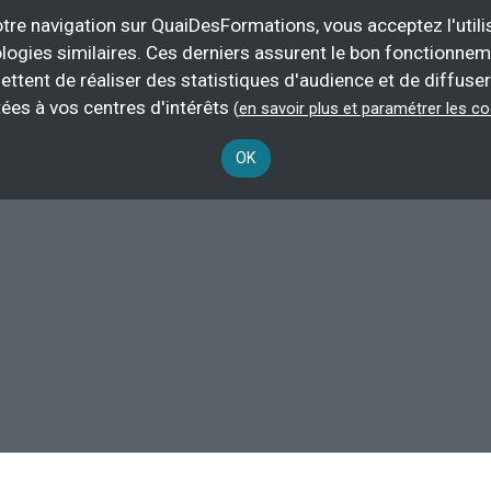
tre navigation sur QuaiDesFormations, vous acceptez l'utili
logies similaires. Ces derniers assurent le bon fonctionne
ettent de réaliser des statistiques d'audience et de diffuser
tant les
formations en travaux d'étanchéité et d'isolation à Bordeaux
.
ées à vos centres d'intérêts
(
en savoir plus et paramétrer les c
applicateur d'étanchéité
.
OK