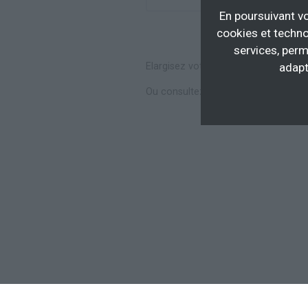
En poursuivant vo
cookies et techno
services, perm
Elargisez votre recherche en consul
adapt
Ou consultez toutes les
formations 