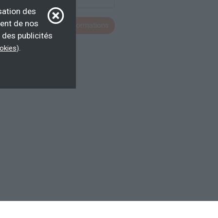
sation des
ment de nos
Voir toutes les formations
 des publicités
.
ookies
)