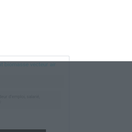
nt biomasse vecteur air
ur d’emploi, salarié,
F