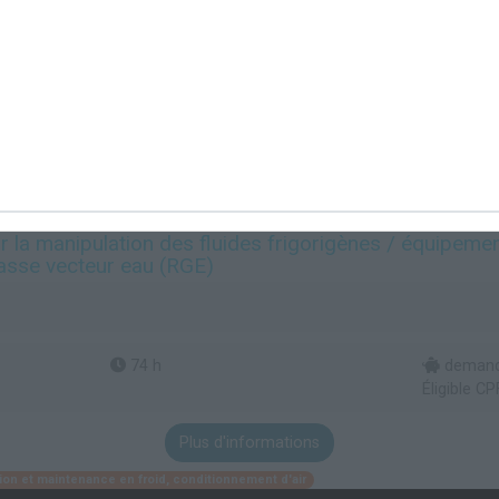
ur la manipulation des fluides frigorigènes / équipeme
asse vecteur eau (RGE)
74 h
demande
Éligible CP
Plus d'informations
ation et maintenance en froid, conditionnement d'air