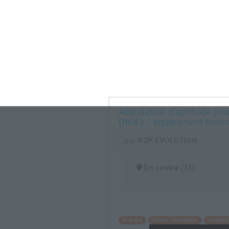
Attestation d'aptitude po
(RGE) / équipement biom
par
IF2P EVOLUTION
En centre
(33)
Energie
Génie climatique
Install