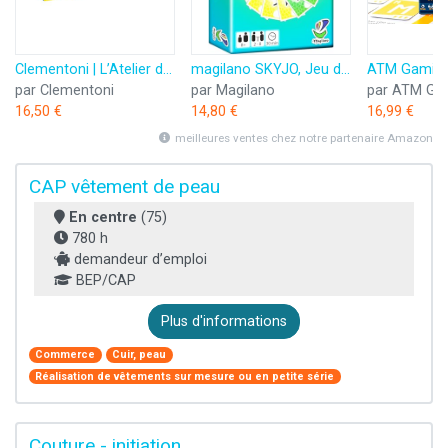
Clementoni | L’Atelier des Stylos pour Enfants 6 Ans+ | Kit Créatif DIY avec 10 Stylos à Personnaliser | Plus de 50 Accessoires : Paillettes, Perles, Figurines | Activité Manuelle et Cadeau Créatif
magilano SKYJO, Jeu de Cartes Amusant pour Les Jeunes et Les Moins Jeunes, des soirées de Jeu Amusantes dans Le Cercle d'amis et de Famille.
par Clementoni
par Magilano
par ATM Ga
16,50 €
14,80 €
16,99 €
meilleures ventes chez notre partenaire Amazon
CAP vêtement de peau
En centre
(75)
780 h
demandeur d’emploi
BEP/CAP
Plus d'informations
Commerce
Cuir, peau
Réalisation de vêtements sur mesure ou en petite série
Couture - initiation