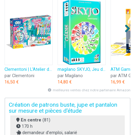
Clementoni | L’Atelier des Stylos pour Enfants 6 Ans+ | Kit Créatif DIY avec 10 Stylos à Personnaliser | Plus de 50 Accessoires : Paillettes, Perles, Figurines | Activité Manuelle et Cadeau Créatif
magilano SKYJO, Jeu de Cartes Amusant pour Les Jeunes et Les Moins Jeunes, des soirées de Jeu Amusantes dans Le Cercle d'amis et de Famille.
par Clementoni
par Magilano
par ATM Ga
16,50 €
14,80 €
16,99 €
meilleures ventes chez notre partenaire Amazon
Création de patrons buste, jupe et pantalon
sur mesure et pièces d'étude
En centre
(81)
170 h
demandeur d’emploi, salarié