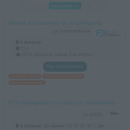
Monter son business en Dropshipping
par
Formadistance
À distance
21 h
OPCO, personnel, salarié, Pole emploi...
Plus d'informations
Commerce / vente
Commerce international
Gestion commerciale
BTS Management Commercial Opérationnel
par
IESCA
À distance
,
En centre
(13, 31, 34, 35...) ,
En