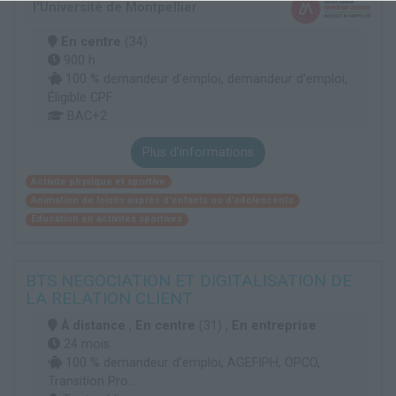
l'Université de Montpellier
En centre
(34)
900 h
100 % demandeur d’emploi, demandeur d’emploi,
Éligible CPF
BAC+2
Plus d'informations
Activite physique et sportive
Animation de loisirs auprès d'enfants ou d'adolescents
Éducation en activités sportives
BTS NEGOCIATION ET DIGITALISATION DE
LA RELATION CLIENT
À distance
,
En centre
(31) ,
En entreprise
24 mois
100 % demandeur d’emploi, AGEFIPH, OPCO,
Transition Pro...