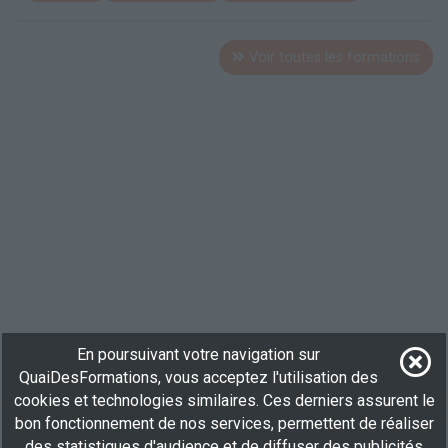
Voir toutes les formations
En poursuivant votre navigation sur
QuaiDesFormations, vous acceptez l'utilisation des
cookies et technologies similaires. Ces derniers assurent le
bon fonctionnement de nos services, permettent de réaliser
Elargisez votre recherche en consultant les
formations en
des statistiques d'audience et de diffuser des publicités