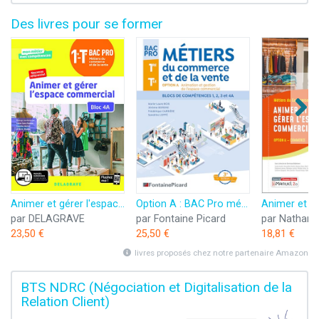
Des livres pour se former
Animer et gérer l'espace commercial - Bloc 4A - 1re, Tle Bac Pro Métiers du commerce et de la vente (MCV) (2020) - Pochette élève
Option A : BAC Pro métiers du commerce et de la vente: Option A : animation et gestion de l'espace commercial
par DELAGRAVE
par Fontaine Picard
par Nathan
23,50 €
25,50 €
18,81 €
livres proposés chez notre partenaire Amazon
BTS NDRC (Négociation et Digitalisation de la
Relation Client)