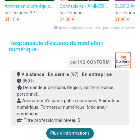
Animation d'une équipe et dynamique commerciale
Connexions - ANIMER et gérer l'espace commercial - Bloc 4A - 1re-Tle Bac Pro - 2024 - Livre élève
par Editions BPI
par Foucher
par Foucher
31,10 €
24,00 €
31,90 €
livres proposés chez notre partenaire Amazon
Responsable d'espace de médiation
numérique
par
ING CONFORM
À distance
,
En centre
(97) ,
En entreprise
850 h
Demandeur d'emploi, Région, par l'entreprise,
personnel...
Animateur d'espace public numrique, Animateur
numérique, Formateur numérique, Médiateur
numérique...
Titre professionnel niveau 5
Plus d'informations