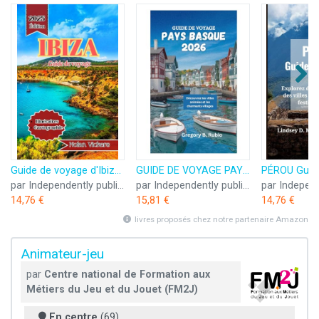
Guide de voyage d'Ibiza 2025-2026: Découvrez des rivages ensoleillés, des villages anciens et une vie insulaire animée
GUIDE DE VOYAGE PAYS BASQUE 2026: Découvrez les villes animées et les charmants villages
par Independently published
par Independently published
14,76 €
15,81 €
14,76 €
livres proposés chez notre partenaire Amazon
Animateur-jeu
par
Centre national de Formation aux
Métiers du Jeu et du Jouet (FM2J)
En centre
(69)