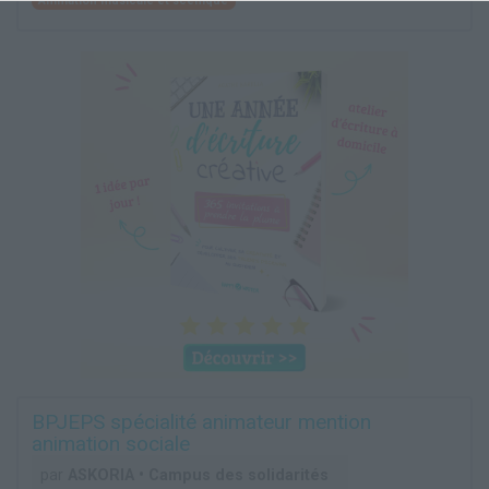
Animation musicale et scénique
BPJEPS spécialité animateur mention
animation sociale
par
ASKORIA • Campus des solidarités