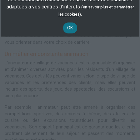
adaptées à vos centres d'intérêts
(
en savoir plus et paramétrer
Travailler en tant qu'animateur de village de vacances offre de
.
les cookies
)
nombreuses opportunités de s'épanouir professionnellement
tout en aidant les vacanciers à passer un moment inoubliable. Si
OK
vous êtes intéressé par ce métier dynamique et polyvalent, cet
article vous procurera toutes les informations nécessaires pour
vous orienter dans votre choix de carrière.
Un métier en constante animation
L'animateur de village de vacances est responsable d'organiser
et d'animer diverses activités pour les résidents d'un village de
vacances. Ces activités peuvent varier selon le type de village de
vacances et les préférences des clients, mais elles peuvent
inclure des sports, des jeux, des spectacles, des excursions et
bien plus encore.
Par exemple, l'animateur peut être amené à organiser des
compétitions sportives, des soirées à thème, des ateliers de
cuisine ou des excursions touristiques pour divertir les
vacanciers. Son objectif principal est de garantir que les clients
profitent pleinement de leur séjour et passent des moments