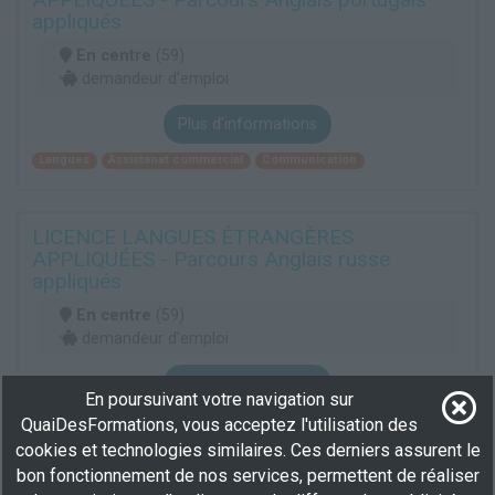
appliqués
En centre
(59)
demandeur d’emploi
Plus d'informations
Langues
Assistanat commercial
Communication
LICENCE LANGUES ÉTRANGÈRES
APPLIQUÉES - Parcours Anglais russe
appliqués
En centre
(59)
demandeur d’emploi
Plus d'informations
En poursuivant votre navigation sur
Langues
Assistanat commercial
Communication
QuaiDesFormations, vous acceptez l'utilisation des
cookies et technologies similaires. Ces derniers assurent le
bon fonctionnement de nos services, permettent de réaliser