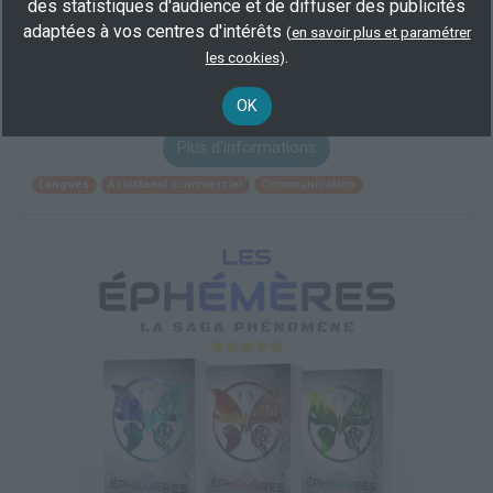
LICENCE LANGUES ÉTRANGÈRES
des statistiques d'audience et de diffuser des publicités
APPLIQUÉES - Parcours Anglais russe
adaptées à vos centres d'intérêts
(
en savoir plus et paramétrer
appliqués
.
les cookies
)
En centre
(59)
demandeur d’emploi
OK
Plus d'informations
Langues
Assistanat commercial
Communication