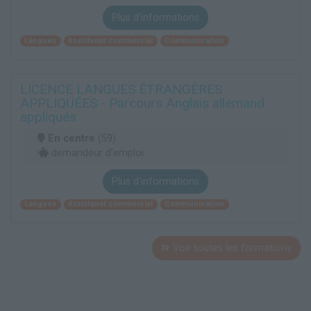
Plus d'informations
Langues
Assistanat commercial
Communication
LICENCE LANGUES ÉTRANGÈRES
APPLIQUÉES - Parcours Anglais allemand
appliqués
En centre
(59)
demandeur d’emploi
Plus d'informations
Langues
Assistanat commercial
Communication
Voir toutes les formations