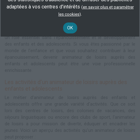
enrichissante
adaptées à vos centres d'intérêts
(
en savoir plus et paramétrer
Au cœur des métiers de l'animation, l'animateur de loisirs
.
les cookies
)
auprès des enfants et adolescents occupe une place centrale.
Ce professionnel a pour mission d'organiser et d'encadrer des
OK
activités ludiques, éducatives et sportives pour les jeunes. Il joue
un rôle essentiel dans l'épanouissement et le développement
des enfants et des adolescents. Si vous êtes passionné par le
monde de l'enfance et que vous souhaitez contribuer à leur
épanouissement, devenir animateur de loisirs auprès des
enfants et adolescents peut être une voie professionnelle
enrichissante.
Les activités d'un animateur de loisirs auprès des
enfants et adolescents
Le métier d'animateur de loisirs auprès des enfants et
adolescents offre une grande variété d'activités. Que ce soit
lors des centres de loisirs, des colonies de vacances, des
séjours linguistiques ou encore des clubs de sport, l'animateur
de loisirs a pour mission de divertir, éduquer et encadrer les
jeunes. Voici un aperçu des activités qu'un animateur de loisirs
peut proposer :