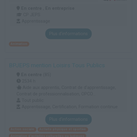
En centre
,
En entreprise
CP JEPS
Apprentissage
Plus d'informations
Animation
BPJEPS mention Loisirs Tous Publics
En centre
(85)
2534 h
Aide aux apprentis, Contrat de d'apprentissage,
Contrat de professionnalisation, OPCO...
Tout public
Apprentissage, Certification, Formation continue
Plus d'informations
Action sociale
Activite physique et sportive
Animation d'activités culturelles ou ludiques