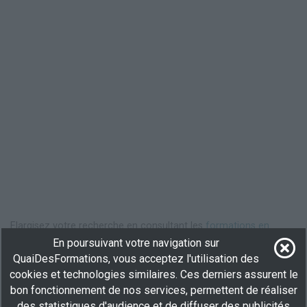
Elargisez votre recherche en consultant les
formations en
animation de loisirs auprès d'enfants ou d'adolescents
.
En poursuivant votre navigation sur
QuaiDesFormations, vous acceptez l'utilisation des
Devenir animateur de loisirs auprès des
cookies et technologies similaires. Ces derniers assurent le
enfants et adolescents : une vocation
bon fonctionnement de nos services, permettent de réaliser
des statistiques d'audience et de diffuser des publicités