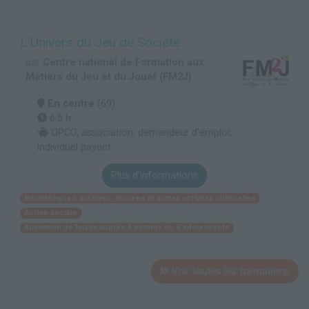
L'Univers du Jeu de Société
par
Centre national de Formation aux
Métiers du Jeu et du Jouet (FM2J)
En centre
(69)
6.5 h
OPCO, association, demandeur d’emploi,
individuel payant...
Plus d'informations
Bibliothèques, archives, musées et autres activités culturelles
Action sociale
Animation de loisirs auprès d'enfants ou d'adolescents
Voir toutes les formations