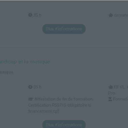
35 h
demande
Plus d'informations
handicap et la musique
musique
35 h
FIF PL,
Pro...
Attestation de fin de formation,
Formati
Certification RS5715 obligatoire si
financement cpf
Plus d'informations