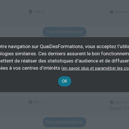
105 h
demande
Plus d'informations
ion sociale et facilitation de la vie en société
tre navigation sur QuaiDesFormations, vous acceptez l'utili
logies similaires. Ces derniers assurent le bon fonctionne
ettent de réaliser des statistiques d'audience et de diffuser
 conception et à la mise en oeuvre d'un atelier d'éveil
ées à vos centres d'intérêts
(
en savoir plus et paramétrer les c
 enfants - techniques d'animation d'un atelier d'éveil
OK
musique
35 h
demande
Éligible CP
Plus d'informations