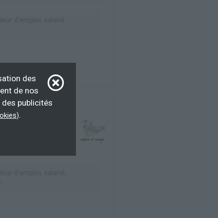
ur d’emploi, salarié
sation des
ment de nos
 des publicités
.
ookies
)
ur d’emploi, salarié,
F