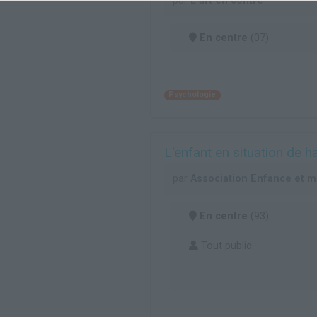
par
L'art en contre
En centre
(07)
Psychologie
L'enfant en situation de 
par
Association Enfance et 
En centre
(93)
Tout public