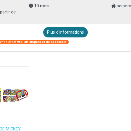
10 mois
personn
partir de
Plus d'informations
ivités créatives, artistiques et de spectacle
MAISON DE MICKEY - MON PREMIER ATELIER MUSICAL - JE LIS, JE CHANTE ET JE JOUE