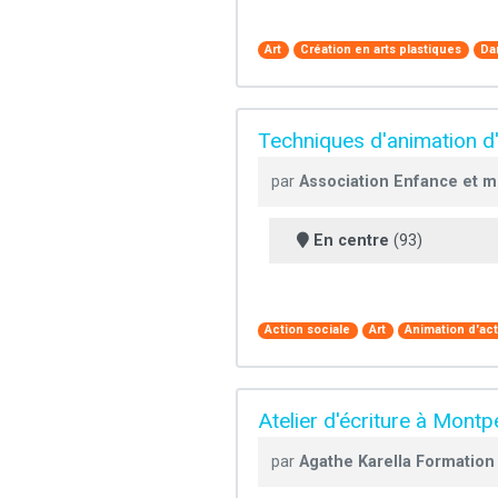
Art
Création en arts plastiques
Da
Techniques d'animation d'u
par
Association Enfance et 
En centre
(93)
Action sociale
Art
Animation d'act
Atelier d'écriture à Montpe
par
Agathe Karella Formation