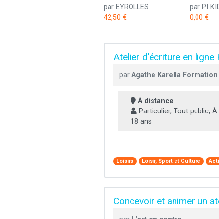
par EYROLLES
par PI KI
42,50 €
0,00 €
Atelier d'écriture en lign
par
Agathe Karella Formation
À distance
Particulier, Tout public, À 
18 ans
Loisirs
Loisir, Sport et Culture
Act
Concevoir et animer un at