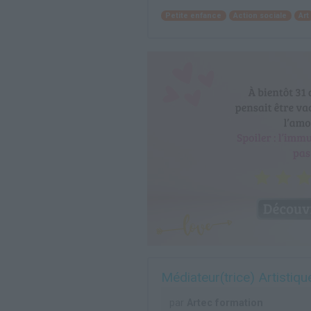
Petite enfance
Action sociale
Art
Médiateur(trice) Artistique
par
Artec formation