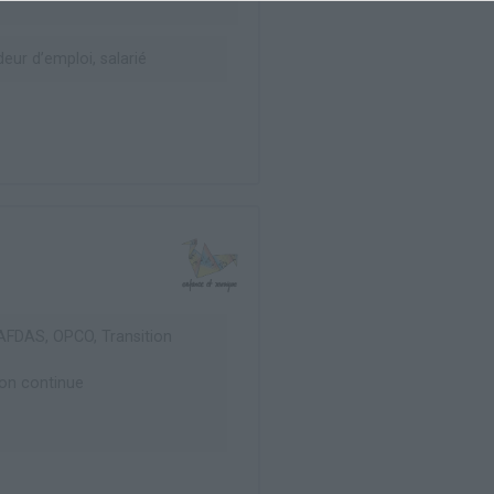
ur d’emploi, salarié
 AFDAS, OPCO, Transition
on continue