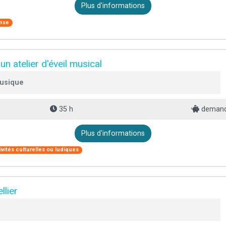
Plus d'informations
nse
n atelier d'éveil musical
musique
35 h
demande
Plus d'informations
ivités culturelles ou ludiques
llier