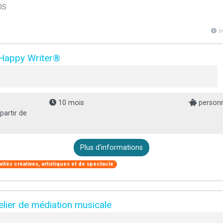
DS
l
e Happy Writer®
10 mois
personn
partir de
Plus d'informations
ivités créatives, artistiques et de spectacle
elier de médiation musicale