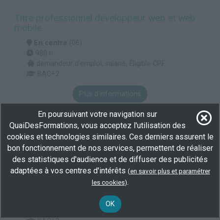
Titre professionnel développeur web et web
mobile
En centre
(06)
980 h
demandeur d’emploi, salarié, Éligible CPF
BAC+2
Plus d'informations
Audiovisuel multimédia
Informatique
En poursuivant votre navigation sur
Études et développement informatique
QuaiDesFormations, vous acceptez l'utilisation des
cookies et technologies similaires. Ces derniers assurent le
bon fonctionnement de nos services, permettent de réaliser
Titre professionnel développeur web et web
des statistiques d'audience et de diffuser des publicités
mobile
adaptées à vos centres d'intérêts
(
en savoir plus et paramétrer
En centre
(06)
.
les cookies
)
880 h
100 % demandeur d’emploi, demandeur d’emploi,
OK
Éligible CPF