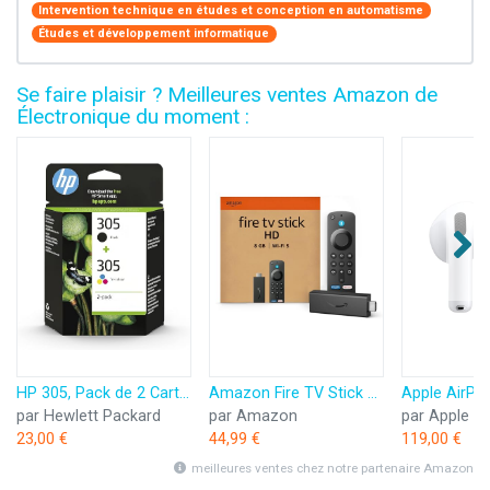
Intervention technique en études et conception en automatisme
Études et développement informatique
Se faire plaisir ? Meilleures ventes Amazon de
Électronique du moment :
HP 305, Pack de 2 Cartouches d’Encre Originales, 6ZD17AE, Noir, Cyan, Jaune, Magenta
Amazon Fire TV Stick HD (Nouvelle génération) | TV gratuite et en direct, télécommande vocale Alexa, contrôle de la maison connectée, streaming HD
par Hewlett Packard
par Amazon
par Apple
23,00 €
44,99 €
119,00 €
meilleures ventes chez notre partenaire Amazon