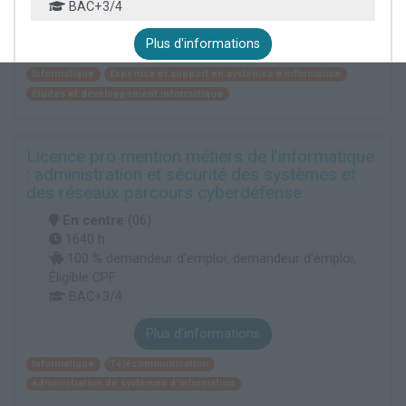
BAC+3/4
Plus d'informations
Informatique
Expertise et support en systèmes d'information
Études et développement informatique
Licence pro mention métiers de l'informatique
: administration et sécurité des systèmes et
des réseaux parcours cyberdéfense
En centre
(06)
1640 h
100 % demandeur d’emploi, demandeur d’emploi,
Éligible CPF
BAC+3/4
Plus d'informations
Informatique
Télécommunication
Administration de systèmes d'information