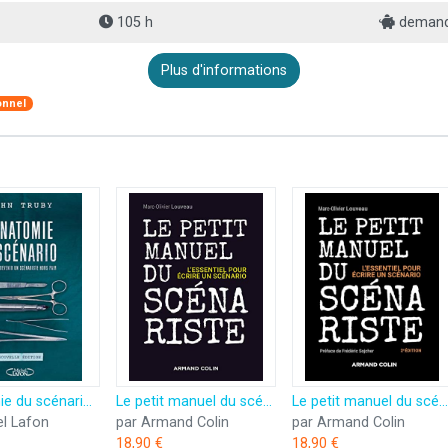
105 h
demande
Plus d'informations
onnel
L'anatomie du scénario - nouvelle édition
Le petit manuel du scénariste - L'essentiel pour écrire un scénario: L'essentiel pour écrire un scénario
Le petit manuel du scénariste - 2e éd.: L'essentiel pour écrire un scénario
el Lafon
par Armand Colin
par Armand Colin
18,90 €
18,90 €