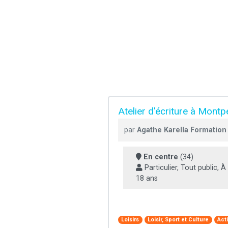
Atelier d'écriture à Montpe
par
Agathe Karella Formation
En centre
(34)
Particulier, Tout public, À 
18 ans
Loisirs
Loisir, Sport et Culture
Act