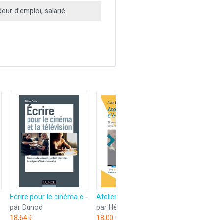
ur d’emploi, salarié
Ecrire pour le cinéma et la télévision - Structure du scénario, outils et nouvelles techniques d&: Structure du scénario, outils et nouvelles techniques d’écriture créative
Atelier d'Écriture - 50 Conseils pour Réussir Son Scenario Sans Rater Sa Vie
par Dunod
par Hémisphères Editions
18,64 €
18,00 €