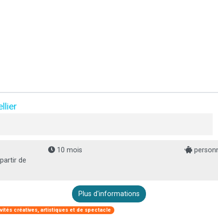
llier
10 mois
personn
partir de
Plus d'informations
ivités créatives, artistiques et de spectacle