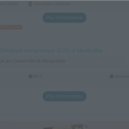
out public
Formation continue
Plus d'informations
t arts visuels
'étudiant-entrepreneur (D2E) à Montpellier
e de l'Université de Montpellier
84 h
demande
Plus d'informations