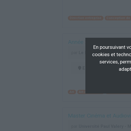
Direction entreprise
Conception de
Année 2 formation d'acte
En poursuivant vo
par
Le Plateau
cookies et techno
services, perm
En centre
(34)
adapt
Art
Art dramatique
Arts du cirque e
Master Cinéma et Audiovis
par
Université Paul Valery - M