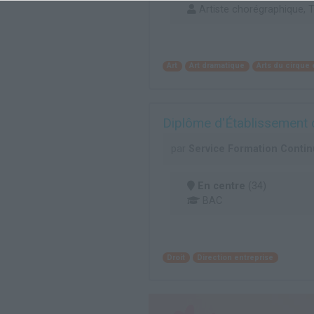
Artiste chorégraphique, T
Art
Art dramatique
Arts du cirque e
Diplôme d'Établissement d
par
Service Formation Continu
En centre
(34)
BAC
Droit
Direction entreprise