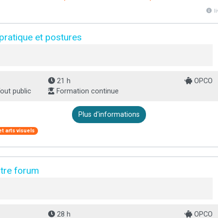
l
 pratique et postures
21 h
OPCO
out public
Formation continue
Plus d'informations
t arts visuels
tre forum
28 h
OPCO