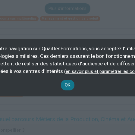
Plus d'informations
 contenus multimédias
Management et gestion de produit
ur face à la caméra
tre navigation sur QuaiDesFormations, vous acceptez l'utili
logies similaires. Ces derniers assurent le bon fonctionne
ettent de réaliser des statistiques d'audience et de diffuser
972 h
demande
ées à vos centres d'intérêts
(
en savoir plus et paramétrer les c
Plus d'informations
OK
t arts visuels
uel parcours Métiers de la Production, Cinéma et Au
ontpellier 3