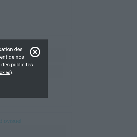
sation des
ment de nos
 des publicités
ur d’emploi, salarié
.
ookies
)
diovisuel