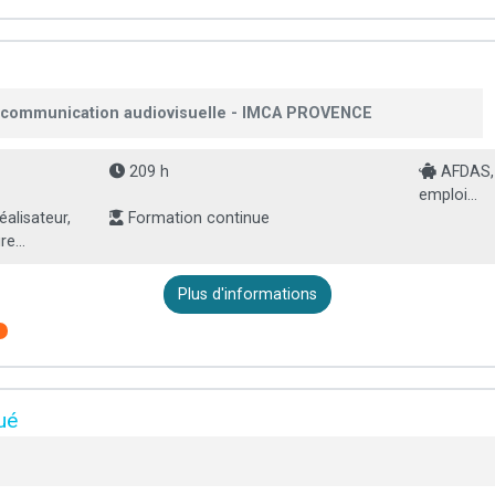
la communication audiovisuelle - IMCA PROVENCE
209 h
AFDAS, 
emploi...
éalisateur,
Formation continue
e...
Plus d'informations
e
ué