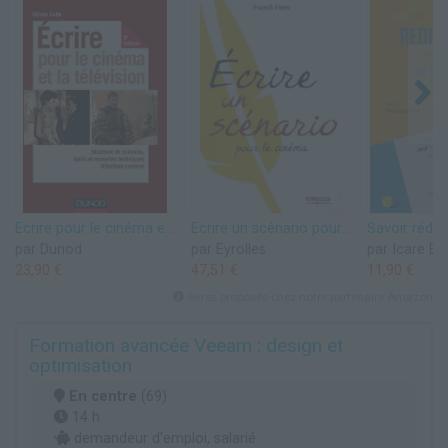
Ecrire pour le cinéma et la télévision - 2e éd. - Structure du scénario, outils et nouvelles techniq: Structure du scénario, outils et nouvelles techniques d'écriture
Ecrire un scénario pour le cinéma
par Dunod
par Eyrolles
par Icare Éd
23,90 €
47,51 €
11,90 €
livres proposés chez notre partenaire Amazon
Formation avancée Veeam : design et
optimisation
En centre
(69)
14 h
demandeur d’emploi, salarié