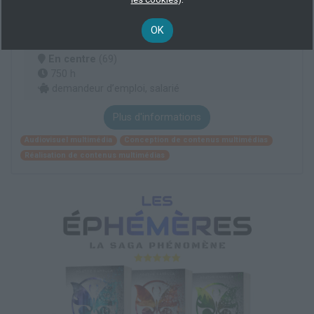
OK
Bachelor 1 Audiovisuel
En centre
(69)
750 h
demandeur d’emploi, salarié
Plus d'informations
Audiovisuel multimédia
Conception de contenus multimédias
Réalisation de contenus multimédias