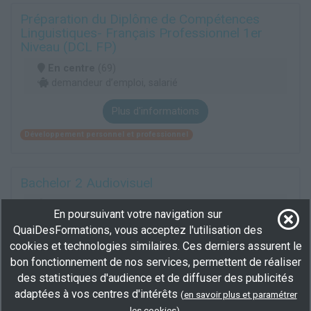
Préparation du Diplôme de Compétences
Linguistiques- Français Professionnel 1er
Niveau (DCL FP)
En centre
(69)
demandeur d’emploi, salarié
Plus d'informations
Développement personnel et professionnel
Bachelor 2 Audiovisuel
En centre
(69)
En poursuivant votre navigation sur
750 h
QuaiDesFormations, vous acceptez l'utilisation des
demandeur d’emploi, salarié
cookies et technologies similaires. Ces derniers assurent le
bon fonctionnement de nos services, permettent de réaliser
Plus d'informations
des statistiques d'audience et de diffuser des publicités
Audiovisuel multimédia
Conception de contenus multimédias
adaptées à vos centres d'intérêts
(
en savoir plus et paramétrer
Réalisation de contenus multimédias
.
les cookies
)