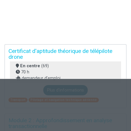
Certificat d'aptitude théorique de télépilote
drone
En centre
(69)
70 h
demandeur d’emploi
Plus d'informations
Transport
Pilotage et navigation technique aérienne
Module 2 : Approfondissement en analyse
transactionnelle