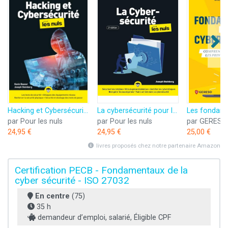
Hacking et Cybersécurité Mégapoche pour les Nuls
La cybersécurité pour les Nuls, 2ème édition: Livre d'informatique, Obtenir toutes les informations sur la cybersécurité, apprendre à protéger ses données sensibles sereinement et à éviter le hacking
par Pour les nuls
par Pour les nuls
par GERESO
24,95 €
24,95 €
25,00 €
livres proposés chez notre partenaire Amazon
Certification PECB - Fondamentaux de la
cyber sécurité - ISO 27032
En centre
(75)
35 h
demandeur d’emploi, salarié, Éligible CPF