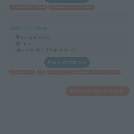
Secrétariat assistanat
Opérations administratives
Slam de poésie
En centre
(66)
16 h
demandeur d’emploi, salarié
Plus d'informations
Action sociale
Art
Développement personnel et professionnel
Voir toutes les formations