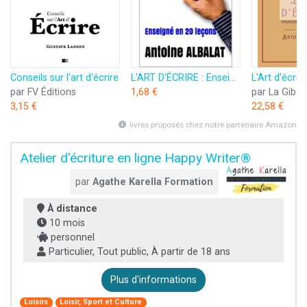
Conseils sur l'art d'écrire
L'ART D'ÉCRIRE : Enseigné en 20 leçons
par FV Éditions
1,68 €
par La Giber
3,15 €
22,58 €
livres proposés chez notre partenaire Amazon
Atelier d'écriture en ligne Happy Writer®
par
Agathe Karella Formation
À distance
10 mois
personnel
Particulier, Tout public, À partir de 18 ans
Plus d'informations
Loisirs
Loisir, Sport et Culture