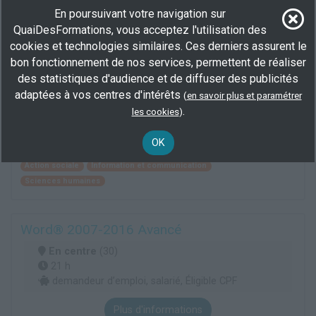
En poursuivant votre navigation sur
QuaiDesFormations, vous acceptez l'utilisation des
Master 1 arts, lettres, langues mention
création littéraire
cookies et technologies similaires. Ces derniers assurent le
bon fonctionnement de nos services, permettent de réaliser
En centre
(76)
des statistiques d'audience et de diffuser des publicités
1000 h
adaptées à vos centres d'intérêts
(
en savoir plus et paramétrer
demandeur d’emploi, salarié, Éligible CPF
.
les cookies
)
BAC+3/4
Plus d'informations
OK
Action sociale
Information et communication
Sciences humaines
Word® 2007-2016 Avancé
En centre
(30)
21 h
demandeur d’emploi, salarié, Éligible CPF
Plus d'informations