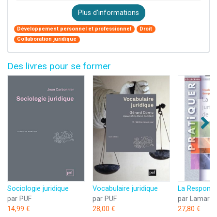
Plus d'informations
Développement personnel et professionnel
Droit
Collaboration juridique
Des livres pour se former
Sociologie juridique
Vocabulaire juridique
par PUF
par PUF
par Lamarre
14,99 €
28,00 €
27,80 €