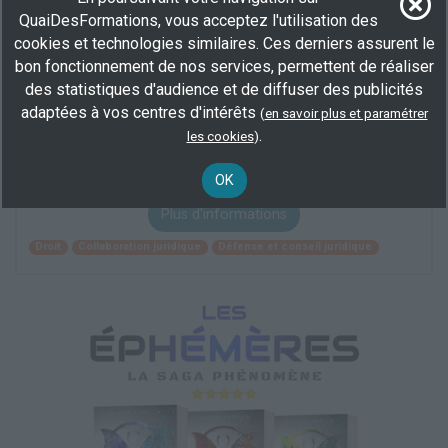
QuaiDesFormations, vous acceptez l'utilisation des
Droit
Collaboration juridique
cookies et technologies similaires. Ces derniers assurent le
bon fonctionnement de nos services, permettent de réaliser
des statistiques d'audience et de diffuser des publicités
Capacité en droit : 1re année (non diplômant)
adaptées à vos centres d'intérêts
(
en savoir plus et paramétrer
À distance
.
les cookies
)
300 h
demandeur d’emploi, salarié
OK
Plus d'informations
Droit
Collaboration juridique
Défense et conseil juridique