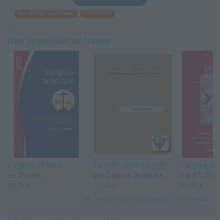
Secrétariat assistanat
Secrétariat
Des livres pour se former
L'anglais juridique
La Veille Juridique (Méthodologie pratique de la veille juridique)
L'anglais jur
par Pocket
par Editions JuridicAe Formations
par STUDY
10,75 €
11,55 €
12,00 €
livres proposés chez notre partenaire Amazon