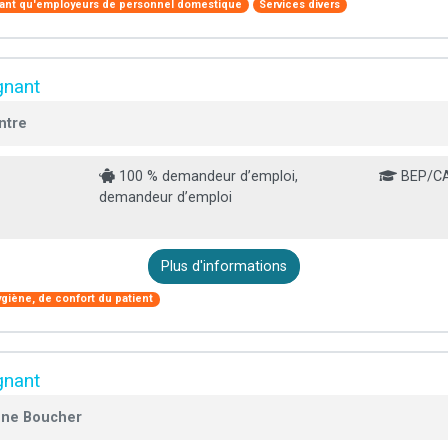
tant qu'employeurs de personnel domestique
Services divers
gnant
ntre
100 % demandeur d’emploi,
BEP/C
demandeur d’emploi
Plus d'informations
ygiène, de confort du patient
gnant
ène Boucher