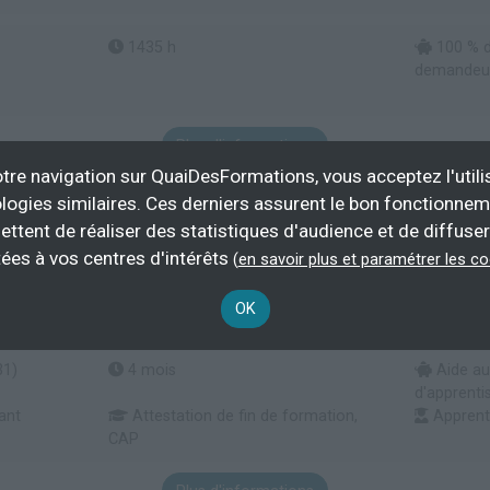
1435 h
100 % d
demandeur 
Plus d'informations
tre navigation sur QuaiDesFormations, vous acceptez l'utili
ygiène, de confort du patient
logies similaires. Ces derniers assurent le bon fonctionne
ettent de réaliser des statistiques d'audience et de diffuser
ées à vos centres d'intérêts
(
en savoir plus et paramétrer les c
if petite enfance (AEPE)
OK
31)
4 mois
Aide au
d'apprenti
iant
Attestation de fin de formation,
Apprent
CAP