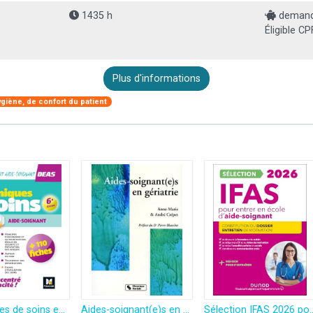
1435 h
demande
Éligible CP
Plus d'informations
ygiène, de confort du patient
Techniques de soins en fiches mémos - DEAS Diplôme d'Etat Aide-Soignant
Aides-soignant(e)s en gériatrie
Sélection IFAS 2026 pour entrer en école d'aide-soignant: 