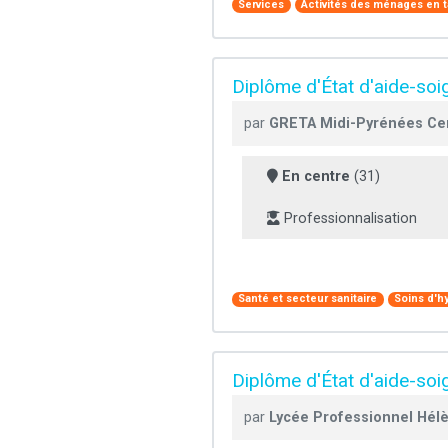
Services
Activités des ménages en 
Diplôme d'État d'aide-soi
par
GRETA Midi-Pyrénées Ce
En centre
(31)
Professionnalisation
Santé et secteur sanitaire
Soins d'h
Diplôme d'État d'aide-soi
par
Lycée Professionnel Hél