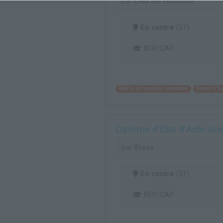
par
CHU de Toulouse
En centre
(31)
BEP/CAP
Santé et secteur sanitaire
Soins d'h
Diplôme d'Etat d'Aide-Soi
par
Ifrass
En centre
(31)
BEP/CAP