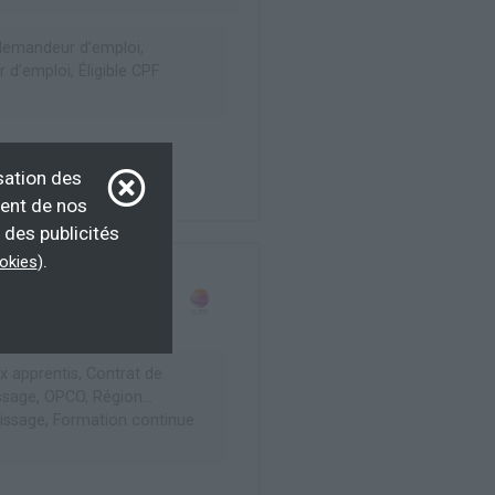
emandeur d’emploi,
d’emploi, Éligible CPF
sation des
ment de nos
 des publicités
.
ookies
)
x apprentis, Contrat de
ssage, OPCO, Région...
issage, Formation continue