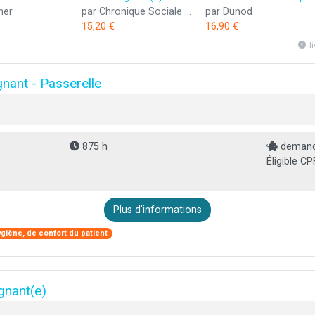
her
par Chronique Sociale Editions
par Dunod
15,20 €
16,90 €
l
gnant - Passerelle
875 h
demande
Éligible CP
Plus d'informations
ygiène, de confort du patient
gnant(e)