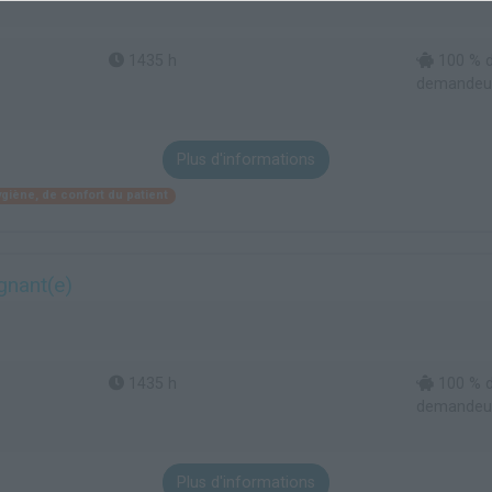
1435 h
100 % d
demandeur 
Plus d'informations
ygiène, de confort du patient
gnant(e)
1435 h
100 % d
demandeur 
Plus d'informations