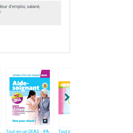
ur d’emploi, salarié,
F
Constitution du dossier, Entretien de motivation
Tout-en-un DEAS - IFAS - Diplôme État Aide-Soignant Programme complet - 2025-2026
Tout le programme en cartes mentales - Diplôme Aide-Soignant - DEAS