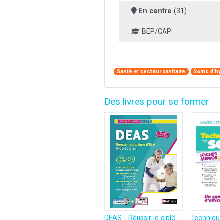
En centre
(31)
BEP/CAP
Santé et secteur sanitaire
Soins d'h
Des livres pour se former
DEAS - Réussir le diplôme d'État d'Aide-soignant