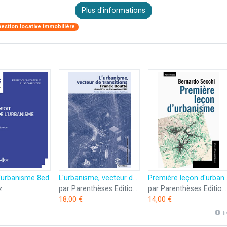
Plus d'informations
estion locative immobilière
l'urbanisme 8ed
L'urbanisme, vecteur de transitions: Franck Boutté, Grand Prix de l'urbanisme 2022
Première leçon
z
par Parenthèses Editions
par Parenthèses Editions
18,00 €
14,00 €
l