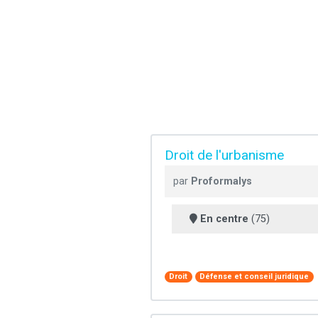
Droit de l'urbanisme
par
Proformalys
En centre
(75)
Droit
Défense et conseil juridique