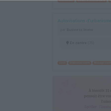
Immobilier
Gérance immobilière
G
Autorisations d'urbanisme
par
Business Immo
En centre
(75)
Droit
Environnement
Management 