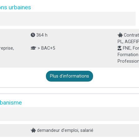
ons urbaines
364 h
Contrat 
PL, AGEFIP
eprise,
> BAC+5
FNE, For
Formation i
Professionn
Plus d'informations
urbanisme
demandeur d’emploi, salarié