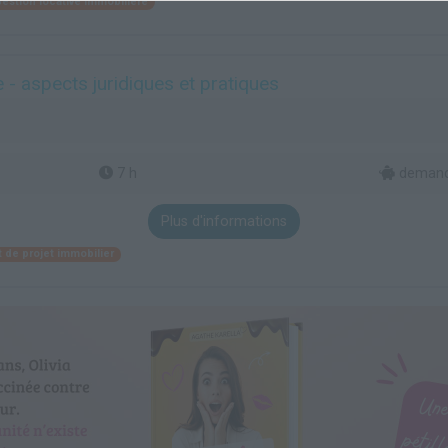
estion locative immobilière
 - aspects juridiques et pratiques
7 h
demande
Plus d'informations
de projet immobilier