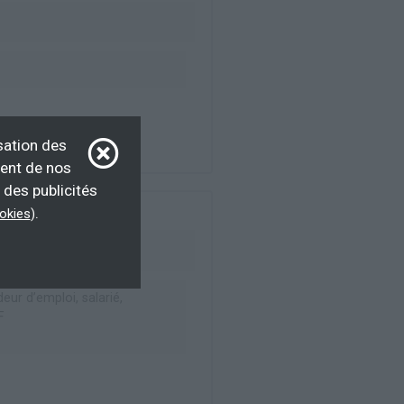
sation des
ment de nos
 des publicités
.
ookies
)
ur d’emploi, salarié,
F