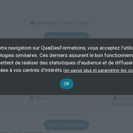
demandeur d’emploi, salarié
Plus d'informations
tre navigation sur QuaiDesFormations, vous acceptez l'utili
estion locative immobilière
logies similaires. Ces derniers assurent le bon fonctionne
ettent de réaliser des statistiques d'audience et de diffuser
ées à vos centres d'intérêts
(
en savoir plus et paramétrer les c
'environnement et de l'urbanisme
tinue de l'Université de Perpignan Via Domitia
OK
2294 h
demande
Éligible CP
Plus d'informations