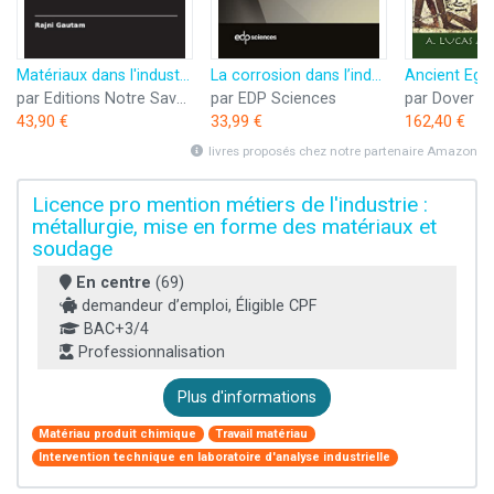
Matériaux dans l'industrie: De l'innovation à l'impact
La corrosion dans l’industrie chimique: Tome II : Applications - Mise en œuvre des matériaux
par Editions Notre Savoir
par EDP Sciences
43,90 €
33,99 €
162,40 €
livres proposés chez notre partenaire Amazon
Licence pro mention métiers de l'industrie :
métallurgie, mise en forme des matériaux et
soudage
En centre
(69)
demandeur d’emploi, Éligible CPF
BAC+3/4
Professionnalisation
Plus d'informations
Matériau produit chimique
Travail matériau
Intervention technique en laboratoire d'analyse industrielle