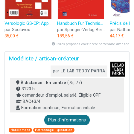
Versologic GS-CP: Apprentissage syllabique
Handbuch Fur Technisches Produktdesign: Material Und Fertigung, Entscheidungsgrundlagen Fur Designer Und Ingenieure
par Scolavox
par Springer-Verlag Berlin and Heidelberg GmbH & Co. K
par Nathan
35,00 €
189,56 €
44,17 €
livres proposés chez notre partenaire Amazon
Modéliste / artisan-créateur
par
LE LAB TEDDY PARRA
À distance
,
En centre
(75, 77)
3120 h
demandeur d’emploi, salarié, Éligible CPF
BAC+3/4
Formation continue, Formation initiale
Plus d'informations
Habillement
Patronnage - gradation