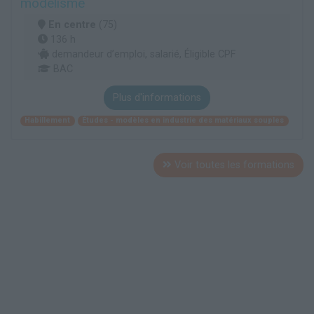
modélisme
En centre
(75)
136 h
demandeur d’emploi, salarié, Éligible CPF
BAC
Plus d'informations
Habillement
Études - modèles en industrie des matériaux souples
Voir toutes les formations