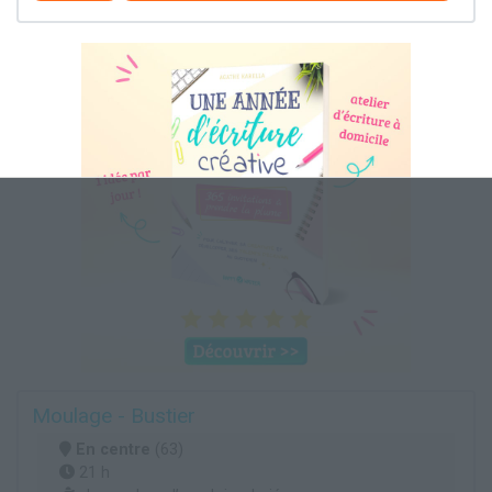
Moulage - Bustier
En centre
(63)
21 h