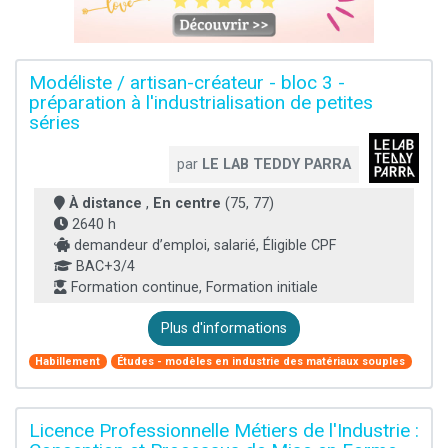
Modéliste / artisan-créateur - bloc 3 -
préparation à l'industrialisation de petites
séries
par
LE LAB TEDDY PARRA
À distance
,
En centre
(75, 77)
2640 h
demandeur d’emploi, salarié, Éligible CPF
BAC+3/4
Formation continue, Formation initiale
Plus d'informations
Habillement
Études - modèles en industrie des matériaux souples
Licence Professionnelle Métiers de l'Industrie :