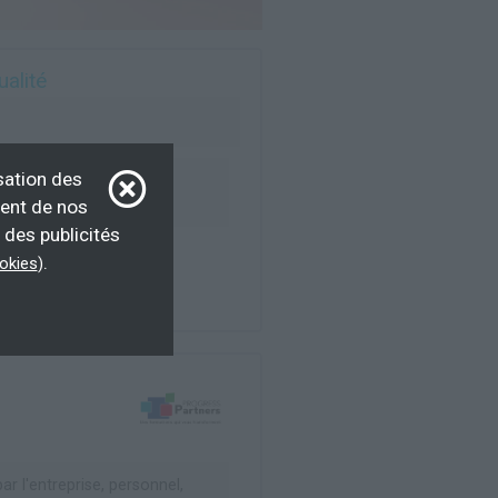
ualité
sation des
eur d’emploi
ment de nos
 des publicités
.
ookies
)
r l'entreprise, personnel,