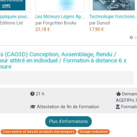
Fiabilité appliquée pour l'industrie: Tome 2, Fiabilité expérimentale pour les industries automobile, aéronautique, défense, médicale, marine et le spatial
Les Moteurs Légers Applicables à l'Industrie aux Cycles Et Automobiles, à la Navigation, à l'Aéronautique, à l'Aviation, Etc (Classic Reprint)
Technologie fonctionnelle de l'automobile - Tome 1 - 9e éd.: Le moteur et ses a
Editions Ltd
par Forgotten Books
par Dunod
21,18 €
17,90 €
l
s (CAO3D) Conception, Assemblage, Rendu /
r attitré en individuel / Formation à distance 6 x
esure
21 h
Demande
AGEFIPH, 
Attestation de fin de formation
Formati
Plus d'informations
Conception et dessin produits mécaniques
Design industriel