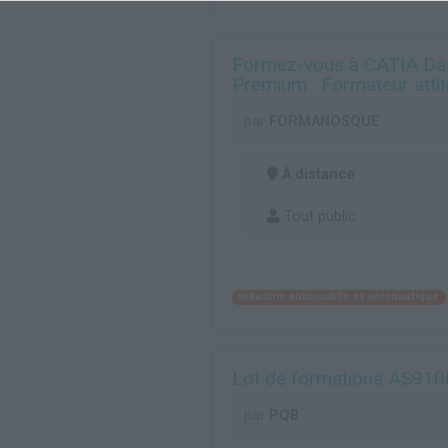
Formez-vous à CATIA Das
Premium : Formateur attit
par
FORMANOSQUE
À distance
Tout public
Industrie automobile et aéronautique
Lot de formations AS910
par
PQB