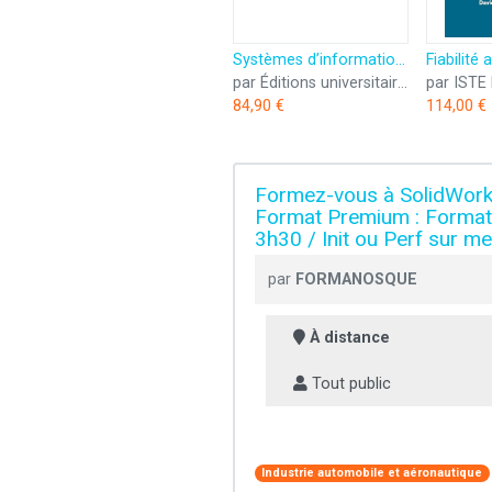
Systèmes d’information et excellence logistique: Un modèle pour l’industrie automobile et aéronautique au Maroc
par Éditions universitaires européennes
par ISTE 
84,90 €
114,00 €
Formez-vous à SolidWork
Format Premium : Formateu
3h30 / Init ou Perf sur m
par
FORMANOSQUE
À distance
Tout public
Industrie automobile et aéronautique