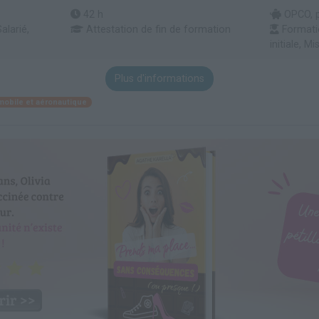
42 h
OPCO, pa
alarié,
Attestation de fin de formation
Formati
initiale, M
Plus d'informations
mobile et aéronautique