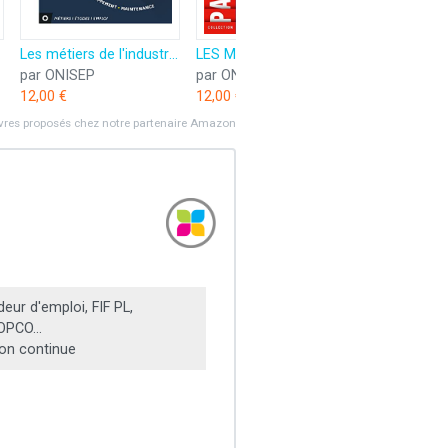
uxiliaires
Les métiers de l'industrie aéronautique et spatiale
LES METIERS DE L'INDUSTRIE AERONAUTIQUE ET SPATIALE
par ONISEP
par ONISEP
12,00 €
12,00 €
ivres proposés chez notre partenaire Amazon
ur d'emploi, FIF PL,
OPCO...
on continue