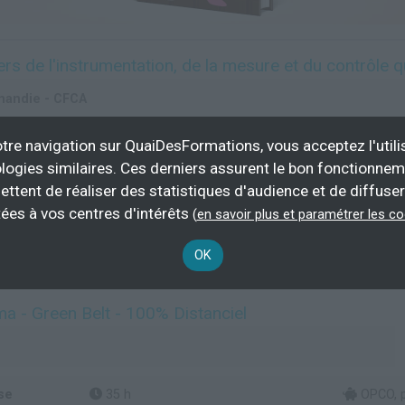
s de l'instrumentation, de la mesure et du contrôle q
mandie - CFCA
tre navigation sur QuaiDesFormations, vous acceptez l'utili
1300 h
demand
logies similaires. Ces derniers assurent le bon fonctionne
ettent de réaliser des statistiques d'audience et de diffuser
Plus d'informations
ées à vos centres d'intérêts
(
en savoir plus et paramétrer les c
études et conception en automatisme
Inspection de conformité
OK
ma - Green Belt - 100% Distanciel
se
35 h
OPCO, pa