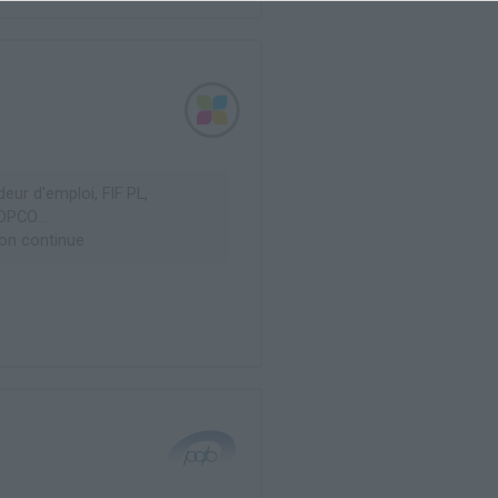
ur d'emploi, FIF PL,
OPCO...
on continue