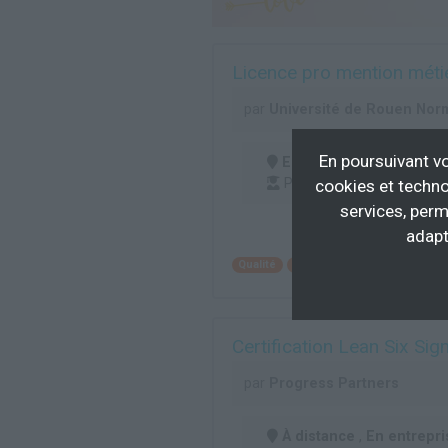
Licence pro mention métier
par
Université de Rouen Nor
En poursuivant vo
En centre
(27)
Professionnalisation
cookies et techno
services, perm
adapt
Qualité
Intervention technique en 
Certification Lean Six Sig
par
Progress Partners
À distance
,
En entrepri