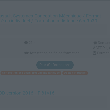
sault Systèmes Conception Mécanique / Format
ré en individuel / Formation à distance 6 x 3h30
21 h
Demande
AGEFIPH, 
Attestation de fin de formation
Formati
Plus d'informations
Conception et dessin produits mécaniques
Design industriel
0D version 2016 - F 81v16