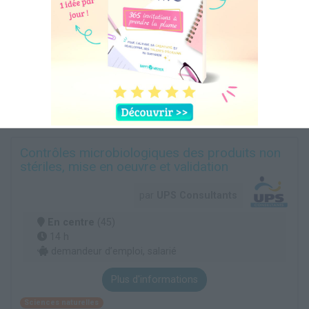
Contrôles microbiologiques des produits non
stériles, mise en oeuvre et validation
par
UPS Consultants
En centre
(45)
14 h
demandeur d’emploi, salarié
Plus d'informations
Sciences naturelles