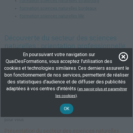
formation sciences naturelles strasbourg
formation sciences naturelles bordeaux
formation sciences naturelles lille
Découverte du secteur des sciences
naturelles : orientation professionnelle
et formation
En poursuivant votre navigation sur
QuaiDesFormations, vous acceptez l'utilisation des
Le secteur des
sciences naturelles
est vaste et dynamique,
cookies et technologies similaires. Ces derniers assurent le
englobant une variété d'activités et de métiers passionnants. Ce
bon fonctionnement de nos services, permettent de réaliser
domaine inclut la recherche, l'enseignement, la conservation de
des statistiques d'audience et de diffuser des publicités
la nature, ainsi que l'application des sciences dans des
adaptées à vos centres d'intérêts
domaines industriels. Cet article a pour objectif de vous fournir
(
en savoir plus et paramétrer
un aperçu global du secteur, des métiers disponibles, des
.
les cookies
)
formations requises, et du marché de l'emploi. Que vous
souhaitiez vous réorienter ou simplement en apprendre
OK
davantage sur les opportunités qui existent, ce guide est fait
pour vous.
Présentation du secteur des sciences naturelles