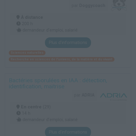
par
Doggycoach
À distance
200 h
demandeur d’emploi, salarié
Plus d'informations
Sciences naturelles
Recherche en sciences de l'univers, de la matière et du vivant
Bactéries sporulées en IAA : détection,
identification, maïtrise
par
ADRIA
En centre
(29)
14 h
demandeur d’emploi, salarié
Plus d'informations