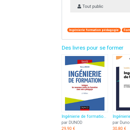
Tout public
Ingénierie formation pédagogie
For
Des livres pour se former
Ingénierie de formation - 5e éd. -Intégrez les nouveaux modes de formation dans votre pédagogie: Intégrez les nouveaux modes de formation dans votre pédagogie
par DUNOD
par Duno
29,90 €
30,80 €