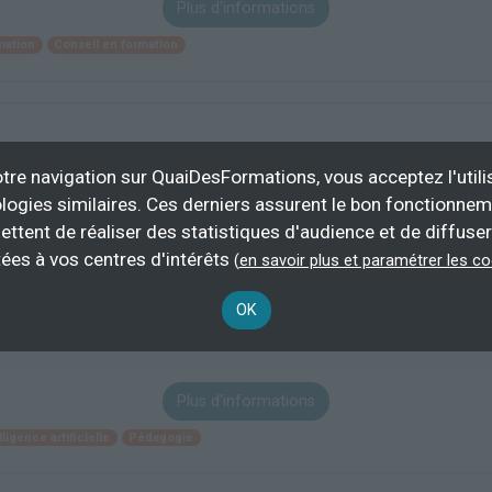
Plus d'informations
mation
Conseil en formation
tre navigation sur QuaiDesFormations, vous acceptez l'utili
logies similaires. Ces derniers assurent le bon fonctionne
ettent de réaliser des statistiques d'audience et de diffuser
14 h
FIF PL, 
personnel..
ées à vos centres d'intérêts
(
en savoir plus et paramétrer les c
Formation continue
ateur,
OK
fessionnel
Plus d'informations
lligence artificielle
Pédagogie