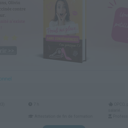
onnel
33)
7 h
OPCO, pa
salarié...
Attestation de fin de formation
Professi