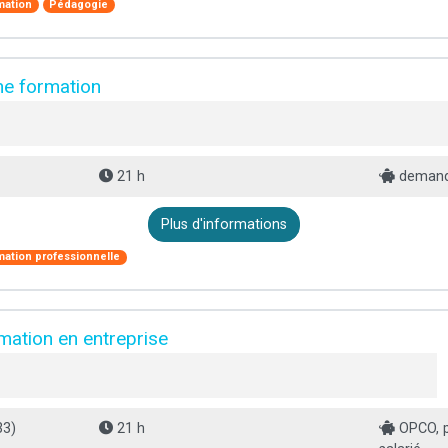
mation
Pédagogie
ne formation
21 h
demande
Plus d'informations
mation professionnelle
rmation en entreprise
33)
21 h
OPCO, pa