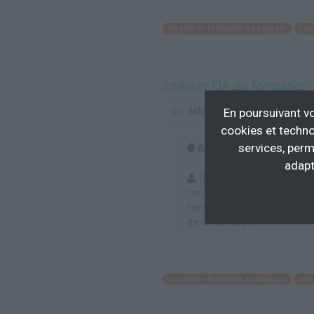
Ingénierie formation pédagogie
For
Intégrer l'IA en formation
par
MMC Formations
En poursuivant vo
cookies et techno
services, perm
À distance
adapt
Dirigeant d'organisme de
formation, Enseignant, Form
Formateur indépendant, Pro
de la formation...
Ingénierie formation pédagogie
Inte