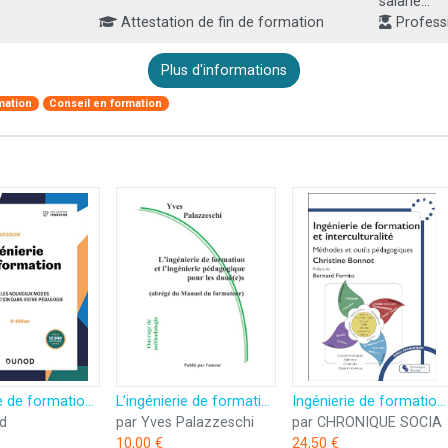
salarié...
Attestation de fin de formation
Professi
Plus d'informations
mation
Conseil en formation
Ingénierie de formation - 6e éd.: Intégrez les nouveaux modes de formation dans votre pédagogie
L’ingénierie de formation et l’ingénierie pédagogique pour les doué(e)s: Abrégé du Manuel du formateur
Ingénierie de formation et interculturalité: Méthodes et outils pédagogiques
d
par Yves Palazzeschi
par CHRONIQUE SOCIA
10,00 €
24,50 €