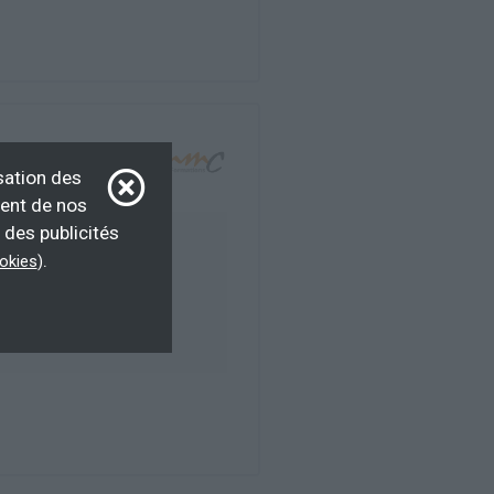
sation des
ment de nos
 des publicités
OPCO, entreprise,
.
.
ookies
)