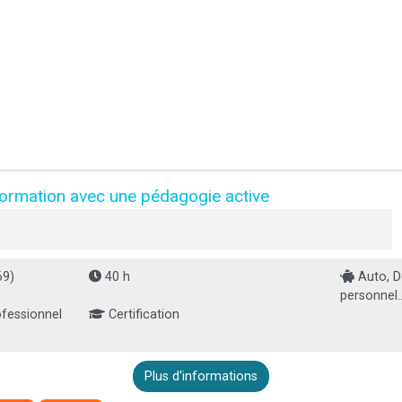
formation avec une pédagogie active
69)
40 h
Auto, D
personnel..
rofessionnel
Certification
Plus d'informations