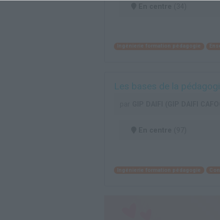
En centre
(34)
Ingénierie formation pédagogie
Ens
Les bases de la pédagogie
par
GIP DAIFI (GIP DAIFI CAFO
En centre
(97)
Ingénierie formation pédagogie
Con