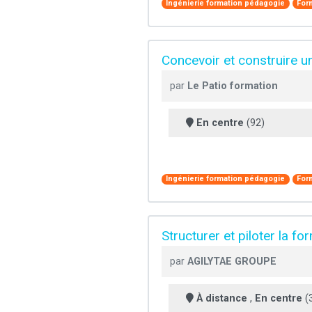
Ingénierie formation pédagogie
For
Concevoir et construire u
par
Le Patio formation
En centre
(92)
Ingénierie formation pédagogie
For
Structurer et piloter la fo
par
AGILYTAE GROUPE
À distance
,
En centre
(