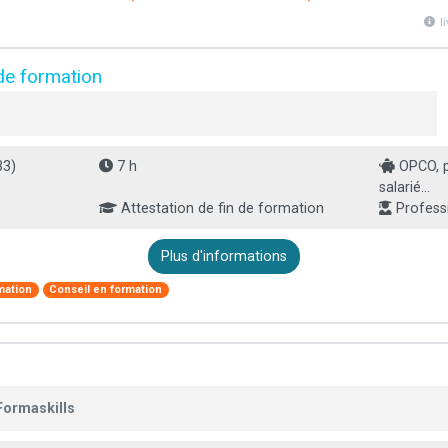
l
de formation
33)
7 h
OPCO, pa
salarié...
Attestation de fin de formation
Professi
Plus d'informations
mation
Conseil en formation
Formaskills