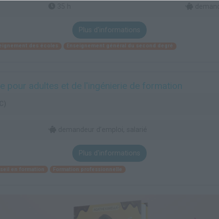
35 h
demande
Plus d'informations
eignement des écoles
Enseignement général du second degré
 pour adultes et de l'ingénierie de formation
C)
demandeur d’emploi, salarié
Plus d'informations
seil en formation
Formation professionnelle