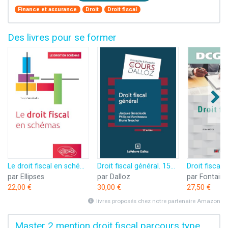
Finance et assurance
Droit
Droit fiscal
Des livres pour se former
Le droit fiscal en schémas
Droit fiscal général. 15e éd.
Droit fiscal
par Ellipses
par Dalloz
par Fontaine
22,00 €
30,00 €
27,50 €
livres proposés chez notre partenaire Amazon
Master 2 mention droit fiscal parcours type