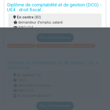
Diplôme de comptabilité et de gestion (DCG) -
UE4 : droit fiscal
En centre
(83)
demandeur d’emploi, salarié
BAC+3/4
Plus d'informations
Gestion financière
Audit et contrôle comptables et financiers
Diplôme de comptabilité et de gestion : UE 4
droit fiscal
En centre
(13)
150 h
demandeur d’emploi
BAC+3/4
Professionnalisation
Plus d'informations