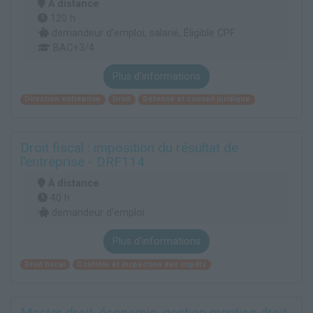
À distance
120 h
demandeur d’emploi, salarié, Éligible CPF
BAC+3/4
Plus d'informations
Direction entreprise
Droit
Défense et conseil juridique
Droit fiscal : imposition du résultat de
l'entreprise - DRF114
À distance
40 h
demandeur d’emploi
Plus d'informations
Droit fiscal
Contrôle et inspection des impôts
Master droit, économie, gestion mention droit