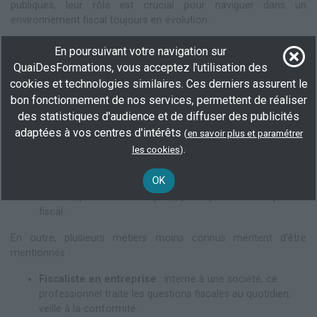
publiques, leur rôle est crucial pour naviguer dans un
environnement fiscal toujours en évolution.
Les métiers du droit fiscal
En poursuivant votre navigation sur
Le secteur du droit fiscal recouvre un large éventail de métiers.
QuaiDesFormations, vous acceptez l'utilisation des
Parmi les plus connus, on retrouve :
cookies et technologies similaires. Ces derniers assurent le
bon fonctionnement de nos services, permettent de réaliser
Avocat fiscaliste
: spécialiste du droit fiscal, il
des statistiques d'audience et de diffuser des publicités
accompagne les entreprises et particuliers dans toutes
adaptées à vos centres d'intérêts
(
en savoir plus et paramétrer
leurs problématiques fiscales.
.
les cookies
)
Conseiller fiscal
: expert qui propose des stratégies
fiscales optimales afin de réduire les impôts dûs.
OK
Expert-comptable
: professionnel chargé de la gestion
des comptes d'une entreprise, y compris de son aspect
fiscal.
En outre, plusieurs métiers moins connus méritent d'être
mentionnés :
Fiscaliste en entreprise
: interne à une société, ce
professionnel traite les questions fiscales au quotidien,
veille à la conformité.