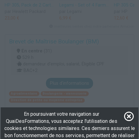
HP 305, Pack de 2 Cartouches d’Encre Originales, 6ZD17AE, Noir, Cyan, Jaune, Magenta
Legami - Set of 4 Farm Sweet Farm Erasable Gel Pens, Stylos à encre thermosensible effaçable, noir, rose, vert, rouge, efface sans consommer de feuille, pointe 0,7 mm
par Hewlett Packard
par Legami
par HP
23,00 €
6,99 €
12,60 €
meilleures ventes chez notre partenaire Amazon
Brevet de Maîtrise Boulanger (BM)
En centre
(31)
529 h
demandeur d’emploi, salarié, Éligible CPF
BAC+2
Plus d'informations
Agroalimentaire
Boulangerie - viennoiserie
Direction de petite ou moyenne entreprise
En poursuivant votre navigation sur
Voir toutes les formations
QuaiDesFormations, vous acceptez l'utilisation des
cookies et technologies similaires. Ces derniers assurent le
bon fonctionnement de nos services, permettent de réaliser